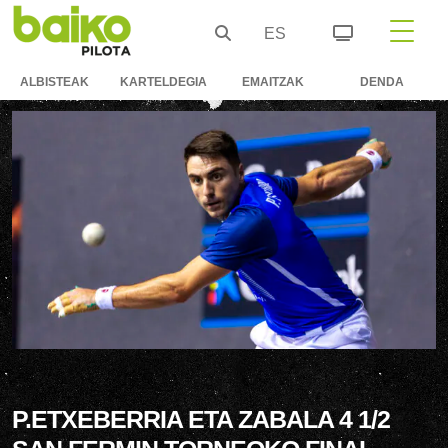
ES
ALBISTEAK
KARTELDEGIA
EMAITZAK
DENDA
P.ETXEBERRIA ETA ZABALA 4 1/2