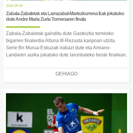
2026-08-06
Zabala-Zabaletak eta Larrazabal-Mariezkurrena II.ak jokatuko
dute Andre Maria Zuria Torneoaren finala
Zabala-Zabaletak gainditu dute Gasteizko torneoko
bigarren finalerdia Altuna III-Rezusta kanpoan utzita.
Serie Bn Murua-Eskuzak irabazi dute eta Amiano-
Landaren aurka jokatuko dute larunbateko beste finalean.
GEHIAGO