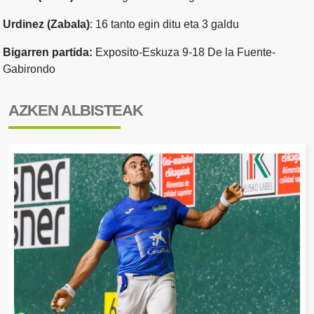
Urdinez (Zabala)
: 16 tanto egin ditu eta 3 galdu
Bigarren partida:
Exposito-Eskuza 9-18 De la Fuente-
Gabirondo
AZKEN ALBISTEAK