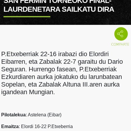
SAN FERMIN TORNEOKO FINAL-
LAURDENETARA SAILKATU DIRA
P.Etxeberriak 22-16 irabazi dio Elordiri
Eibarren, eta Zabalak 22-7 garaitu du Dario
Seguran. Hurrengo fasean, P.Etxeberriak
Ezkurdiaren aurka jokatuko du larunbatean
Sopelan, eta Zabalak Altuna III.aren aurka
igandean Mungian.
Pilotalekua
: Astelena (Eibar)
Emaitza
: Elordi 16-22 P.Etxeberria