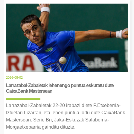
2026-08-02
Larrazabal-Zabaletak lehenengo puntua eskuratu dute
CaixaBank Mastersean
Larrazabal-Zabaletak 22-20 irabazi diete P.Etxeberria-
Iztuetari Lizarran, eta lehen puntua lortu dute CaixaBank
Mastersean. Serie Bn, Jaka-Eskuzak Salaberria-
Morgaetxebarria gainditu dituzte.