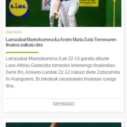
2026-08-05
Larrazabal-Mariezkurrena II.a Andre Maria Zuria Torneoaren
finalera sailkatu dira
Larrazabal-Mariezkurrena II.ak 22-13 garaitu dituzte
Laso-Albisu Gasteizko torneoko lehenengo finalerdian.
Serie Bn, Amiano-Landak 22-12 irabazi diete Zubizarreta
IV-Arangureni. Bi bikoteak larunbateko finaletan izango
dira.
GEHIAGO