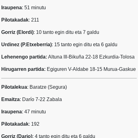
Iraupena
: 51 minutu
Pilotakadak
: 211
Gorriz (Elordi)
: 10 tanto egin ditu eta 7 galdu
Urdinez (P.Etxeberria)
: 15 tanto egin ditu eta 6 galdu
Lehenengo partida:
Altuna III-Bikuña 22-18 Ezkurdia-Tolosa
Hirugarren partida:
Egiguren V-Aldabe 18-15 Murua-Gaskue
Pilotalekua
: Baratze (Segura)
Emaitza
: Darío 7-22 Zabala
Iraupena
: 47 minutu
Pilotakadak
: 192
Gorriz (Dario)
: 4 tanto egin ditu eta 6 galdu