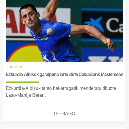
2026-08-04
Ezkurdia-Albisuk garaipena lortu dute CaixaBank Mastersean
Ezkurdia-Albisuk tanto bakarragatik menderatu dituzte
Laso-Martija Beran.
GEHIAGO