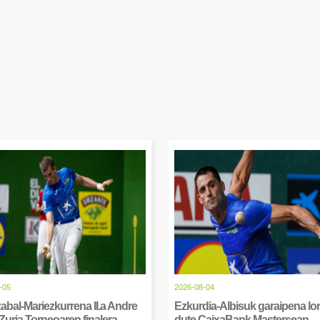
-05
2026-08-04
abal-Mariezkurrena II.a Andre
Ezkurdia-Albisuk garaipena lor
Zuria Torneoaren finalera
dute CaixaBank Mastersean