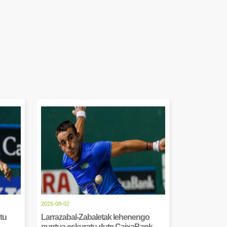
2026-08-02
tu
Larrazabal-Zabaletak lehenengo
puntua eskuratu dute CaixaBank