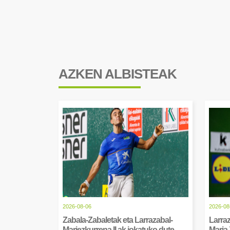
AZKEN ALBISTEAK
2026-08-06
2026-08
Zabala-Zabaletak eta Larrazabal-
Larraz
Mariezkurrena II.ak jokatuko dute
Maria 