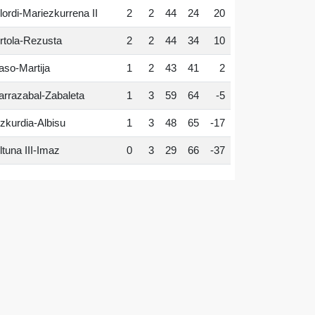
lordi-Mariezkurrena II
2
2
44
24
20
rtola-Rezusta
2
2
44
34
10
aso-Martija
1
2
43
41
2
arrazabal-Zabaleta
1
3
59
64
-5
zkurdia-Albisu
1
3
48
65
-17
ltuna III-Imaz
0
3
29
66
-37