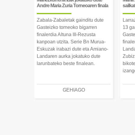
Andre Maria Zuria Torneoaren finala
sailka
Zabala-Zabaletak gainditu dute
Larra
Gasteizko torneoko bigarren
13 ga
finalerdia Altuna III-Rezusta
Gaste
kanpoan utzita. Serie Bn Murua-
final
Eskuzak irabazi dute eta Amiano-
Landa
Landaren aurka jokatuko dute
Zubiz
larunbateko beste finalean.
bikot
izang
GEHIAGO