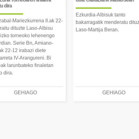
tu dira
Ezkurdia-Albisuk tanto
zabal-Mariezkurrena II.ak 22-
bakarragatik menderatu ditu
raitu dituzte Laso-Albisu
Laso-Martija Beran.
izko torneoko lehenengo
erdian. Serie Bn, Amiano-
k 22-12 irabazi diete
arreta IV-Arangureni. Bi
eak larunbateko finaletan
o dira.
GEHIAGO
GEHIAGO