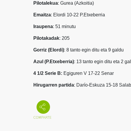
Pilotalekua
: Gurea (Azkoitia)
Emaitza
: Elordi 10-22 P.Etxeberria
Iraupena
: 51 minutu
Pilotakadak
: 205
Gorriz (Elordi)
: 8 tanto egin ditu eta 9 galdu
Azul (P.Etxeberria)
: 13 tanto egin ditu eta 2 ga
4 1/2 Serie B:
Egiguren V 17-22 Senar
Hirugarren partida
: Darío-Eskuza 15-18 Salab