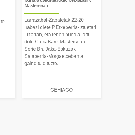
Mastersean
Larrazabal-Zabaletak 22-20
zte
irabazi diete P.Etxeberria-Iztuetari
Lizarran, eta lehen puntua lortu
dute CaixaBank Mastersean.
Serie Bn, Jaka-Eskuzak
Salaberria-Morgaetxebarria
gainditu dituzte.
GEHIAGO