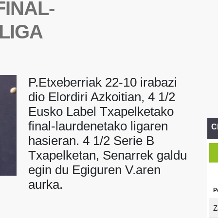
INAL-
LIGA
P.Etxeberriak 22-10 irabazi
dio Elordiri Azkoitian, 4 1/2
Eusko Label Txapelketako
final-laurdenetako ligaren
C
hasieran. 4 1/2 Serie B
Txapelketan, Senarrek galdu
egin du Egiguren V.aren
aurka.
P
Z