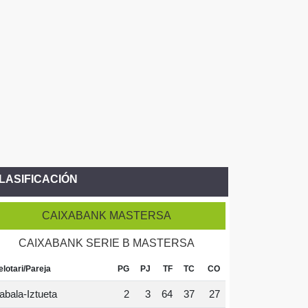
LASIFICACIÓN
CAIXABANK MASTERSA
CAIXABANK SERIE B MASTERSA
elotari/Pareja
PG
PJ
TF
TC
CO
abala-Iztueta
2
3
64
37
27