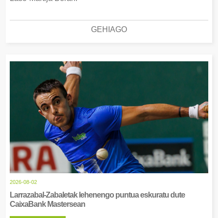
GEHIAGO
2026-08-02
Larrazabal-Zabaletak lehenengo puntua eskuratu dute
CaixaBank Mastersean