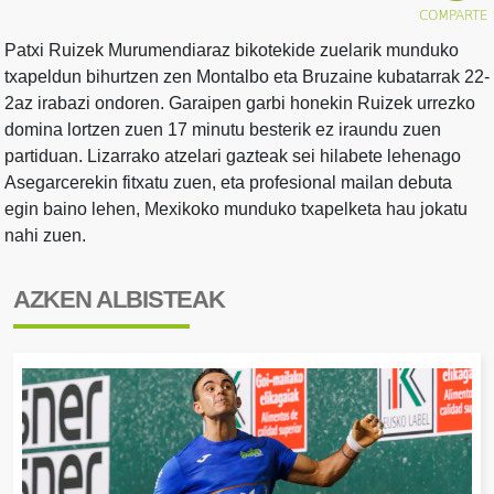
Patxi Ruizek Murumendiaraz bikotekide zuelarik munduko
txapeldun bihurtzen zen Montalbo eta Bruzaine kubatarrak 22-
2az irabazi ondoren. Garaipen garbi honekin Ruizek urrezko
domina lortzen zuen 17 minutu besterik ez iraundu zuen
partiduan. Lizarrako atzelari gazteak sei hilabete lehenago
Asegarcerekin fitxatu zuen, eta profesional mailan debuta
egin baino lehen, Mexikoko munduko txapelketa hau jokatu
nahi zuen.
AZKEN ALBISTEAK