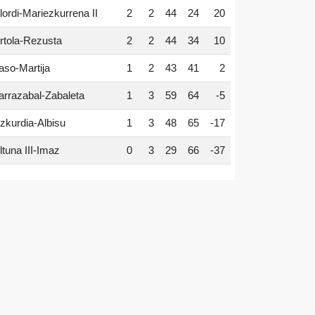
lordi-Mariezkurrena II
2
2
44
24
20
rtola-Rezusta
2
2
44
34
10
aso-Martija
1
2
43
41
2
arrazabal-Zabaleta
1
3
59
64
-5
zkurdia-Albisu
1
3
48
65
-17
ltuna III-Imaz
0
3
29
66
-37