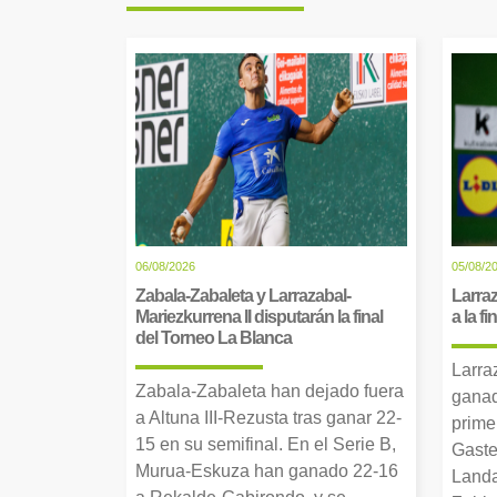
06/08/2026
05/08/2
Zabala-Zabaleta y Larrazabal-
Larraz
Mariezkurrena II disputarán la final
a la f
del Torneo La Blanca
Larra
Zabala-Zabaleta han dejado fuera
ganad
a Altuna III-Rezusta tras ganar 22-
prime
15 en su semifinal. En el Serie B,
Gaste
Murua-Eskuza han ganado 22-16
Landa