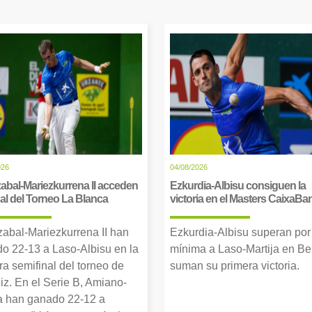
026
04/08/2026
abal-Mariezkurrena II acceden
Ezkurdia-Albisu consiguen la
inal del Torneo La Blanca
victoria en el Masters CaixaBa
zabal-Mariezkurrena II han
Ezkurdia-Albisu superan por
o 22-13 a Laso-Albisu en la
mínima a Laso-Martija en Ber
ra semifinal del torneo de
suman su primera victoria.
iz. En el Serie B, Amiano-
 han ganado 22-12 a