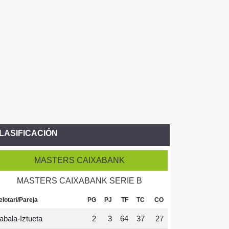
LASIFICACIÓN
MASTERS CAIXABANK
MASTERS CAIXABANK SERIE B
elotari/Pareja
PG
PJ
TF
TC
CO
abala-Iztueta
2
3
64
37
27