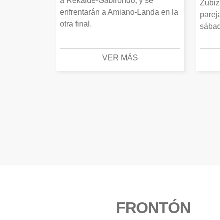
a Rekalde-Gabirondo, y se
Zubiz
enfrentarán a Amiano-Landa en la
parej
otra final.
sábad
VER MÁS
FRONTÓN