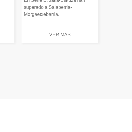
En Serie B, Jaka-Eskuza han
superado a Salaberria-
Morgaetxebarria.
VER MÁS