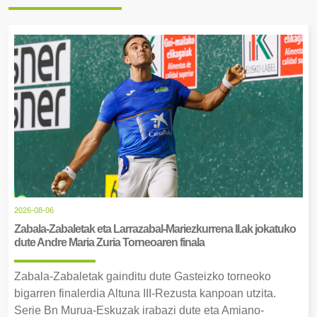
2026-08-06
Zabala-Zabaletak eta Larrazabal-Mariezkurrena II.ak jokatuko
dute Andre Maria Zuria Torneoaren finala
Zabala-Zabaletak gainditu dute Gasteizko torneoko
bigarren finalerdia Altuna III-Rezusta kanpoan utzita.
Serie Bn Murua-Eskuzak irabazi dute eta Amiano-