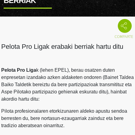
BERRIAK
Pelota Pro Ligak erabaki berriak hartu ditu
Pelota Pro Liga
k (lehen EPEL), berau osatzen duten
enpresetan izandako azken aldaketen ondoren (Bainet Taldea
Baiko Taldetik bereiztu da bere partizipazioak transmitituz eta
Aspe Pilotako partizipazio gehienak eskuratu ditu), hainbat
akordio hartu ditu:
Pilota profesionalaren etorkizunaren aldeko apustu sendoa
berresten du, bere nortasun-ezaugarriak zainduz eta bere
tradizio aberatsean oinarrituz.