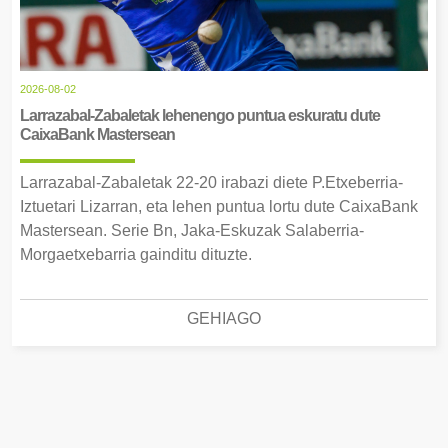
2026-08-02
Larrazabal-Zabaletak lehenengo puntua eskuratu dute
CaixaBank Mastersean
Larrazabal-Zabaletak 22-20 irabazi diete P.Etxeberria-
Iztuetari Lizarran, eta lehen puntua lortu dute CaixaBank
Mastersean. Serie Bn, Jaka-Eskuzak Salaberria-
Morgaetxebarria gainditu dituzte.
GEHIAGO