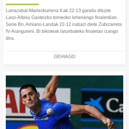
Larrazabal-Mariezkurrena II.ak 22-13 garaitu dituzte
Laso-Albisu Gasteizko torneoko lehenengo finalerdian.
Serie Bn, Amiano-Landak 22-12 irabazi diete Zubizarreta
IV-Arangureni. Bi bikoteak larunbateko finaletan izango
dira.
GEHIAGO