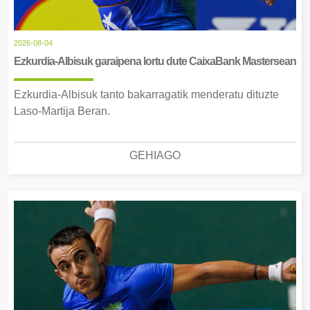
2026-08-04
Ezkurdia-Albisuk garaipena lortu dute CaixaBank Mastersean
Ezkurdia-Albisuk tanto bakarragatik menderatu dituzte
Laso-Martija Beran.
GEHIAGO