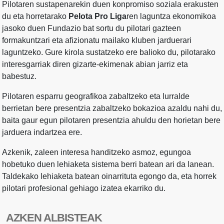
Pilotaren sustapenarekin duen konpromiso soziala erakusten
du eta horretarako
Pelota Pro Liga
ren laguntza ekonomikoa
jasoko duen Fundazio bat sortu du pilotari gazteen
formakuntzari eta afizionatu mailako kluben jarduerari
laguntzeko. Gure kirola sustatzeko ere balioko du, pilotarako
interesgarriak diren gizarte-ekimenak abian jarriz eta
babestuz.
Pilotaren esparru geografikoa zabaltzeko eta lurralde
berrietan bere presentzia zabaltzeko bokazioa azaldu nahi du,
baita gaur egun pilotaren presentzia ahuldu den horietan bere
jarduera indartzea ere.
Azkenik, zaleen interesa handitzeko asmoz, egungoa
hobetuko duen lehiaketa sistema berri batean ari da lanean.
Taldekako lehiaketa batean oinarrituta egongo da, eta horrek
pilotari profesional gehiago izatea ekarriko du.
AZKEN ALBISTEAK