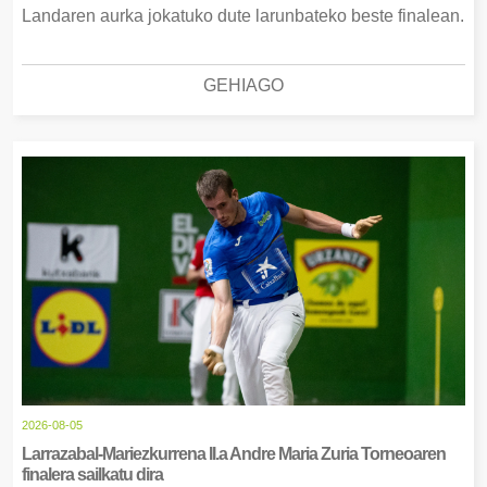
Landaren aurka jokatuko dute larunbateko beste finalean.
GEHIAGO
2026-08-05
Larrazabal-Mariezkurrena II.a Andre Maria Zuria Torneoaren
finalera sailkatu dira