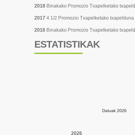
2018
Binakako Promozio Txapelketako txapel
2017
4 1/2 Promozio Txapelketako txapelduna
2016
Binakako Promozio Txapelketako txapel
ESTATISTIKAK
Datuak 2026
2026