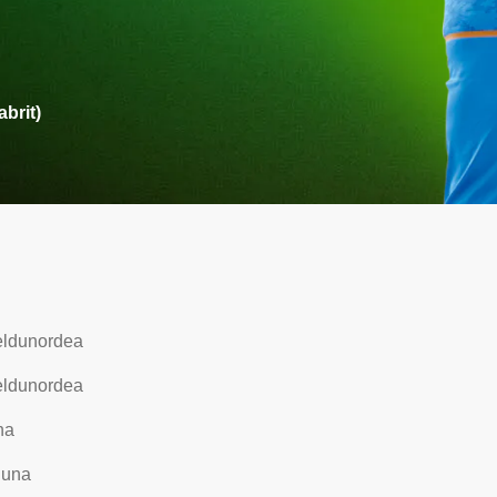
abrit)
eldunordea
eldunordea
na
duna