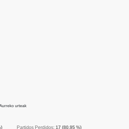
Aurreko urteak
%)
Partidos Perdidos:
17 (80.95 %)