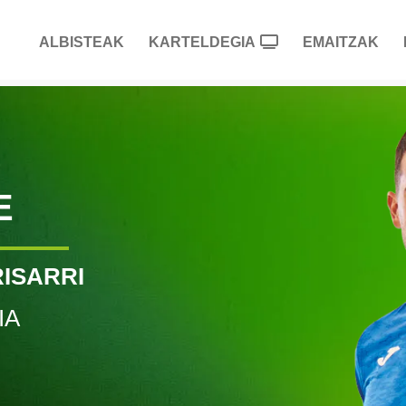
ALBISTEAK
KARTELDEGIA
EMAITZAK
E
RISARRI
IA