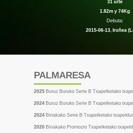
31 urte
1.82m y 74Kg
Debuta:
2015-06-13, Iruñea (L
PALMARESA
2025
Buruz Buruko Serie B Txapelketako txap
2024
Buruz Buruko Serie B Txapelketako txap
2024
Binakako Serie B Txapelketako txapeldu
2020
Binakako Promozio Txapelketako txapel