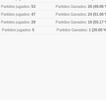
Partidos jugados:
53
Partidos Ganados:
26 (49.06 
Partidos jugados:
47
Partidos Ganados:
24 (51.06 
Partidos jugados:
29
Partidos Ganados:
16 (55.17 
Partidos jugados:
5
Partidos Ganados:
1 (20.00 