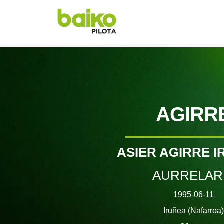
AGIRR
ASIER AGIRRE I
AURRELAR
1995-06-11
Iruñea (Nafarroa)