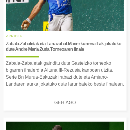
2026-08-06
Zabala-Zabaletak eta Larrazabal-Mariezkurrena II.ak jokatuko
dute Andre Maria Zuria Torneoaren finala
Zabala-Zabaletak gainditu dute Gasteizko torneoko
bigarren finalerdia Altuna III-Rezusta kanpoan utzita.
Serie Bn Murua-Eskuzak irabazi dute eta Amiano-
Landaren aurka jokatuko dute larunbateko beste finalean.
GEHIAGO