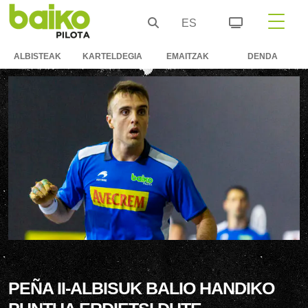
ES
ALBISTEAK
KARTELDEGIA
EMAITZAK
DENDA
PEÑA II-ALBISUK BALIO HANDIKO