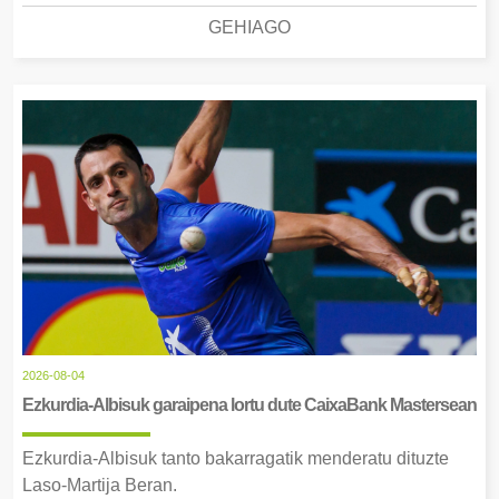
GEHIAGO
2026-08-04
Ezkurdia-Albisuk garaipena lortu dute CaixaBank Mastersean
Ezkurdia-Albisuk tanto bakarragatik menderatu dituzte
Laso-Martija Beran.