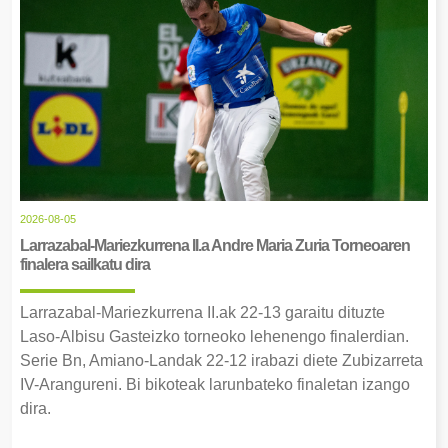
2026-08-05
Larrazabal-Mariezkurrena II.a Andre Maria Zuria Torneoaren
finalera sailkatu dira
Larrazabal-Mariezkurrena II.ak 22-13 garaitu dituzte
Laso-Albisu Gasteizko torneoko lehenengo finalerdian.
Serie Bn, Amiano-Landak 22-12 irabazi diete Zubizarreta
IV-Arangureni. Bi bikoteak larunbateko finaletan izango
dira.