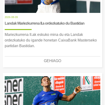
2026-08-09
Landak Mariezkurrena II.a ordezkatuko du Bastidan
Mariezkurrena II.ak eskuko mina du eta Landak
ordezkatuko du igande honetan CaixaBank Masterseko
partidan Bastidan.
GEHIAGO