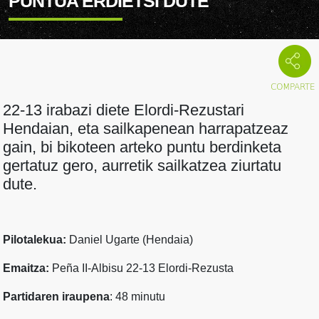
PUNTUA ERDIETSI DUTE
22-13 irabazi diete Elordi-Rezustari
Hendaian, eta sailkapenean harrapatzeaz
gain, bi bikoteen arteko puntu berdinketa
gertatuz gero, aurretik sailkatzea ziurtatu
dute.
Pilotalekua:
Daniel Ugarte (Hendaia)
Emaitza:
Peña II-Albisu 22-13 Elordi-Rezusta
Partidaren iraupena
: 48 minutu