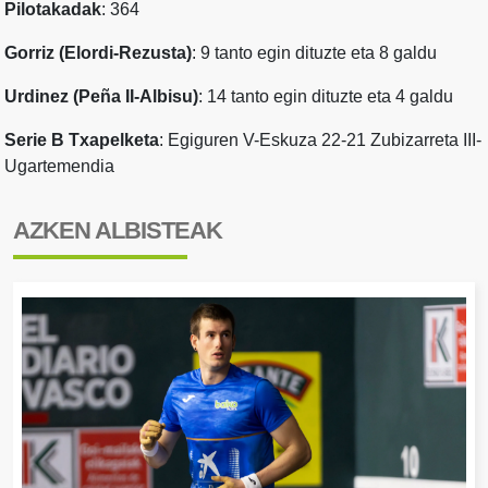
Pilotakadak
: 364
Gorriz (Elordi-Rezusta)
: 9 tanto egin dituzte eta 8 galdu
Urdinez (Peña II-Albisu)
: 14 tanto egin dituzte eta 4 galdu
Serie B Txapelketa
: Egiguren V-Eskuza 22-21 Zubizarreta III-
Ugartemendia
AZKEN ALBISTEAK