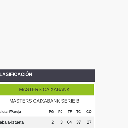
LASIFICACIÓN
MASTERS CAIXABANK
MASTERS CAIXABANK SERIE B
elotari/Pareja
PG
PJ
TF
TC
CO
abala-Iztueta
2
3
64
37
27