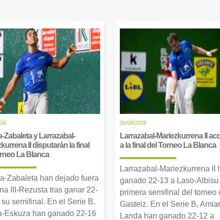
026
05/08/2026
-Zabaleta y Larrazabal-
Larrazabal-Mariezkurrena II a
kurrena II disputarán la final
a la final del Torneo La Blanca
orneo La Blanca
Larrazabal-Mariezkurrena II
a-Zabaleta han dejado fuera
ganado 22-13 a Laso-Albisu 
una III-Rezusta tras ganar 22-
primera semifinal del torneo
 su semifinal. En el Serie B,
Gasteiz. En el Serie B, Amia
-Eskuza han ganado 22-16
Landa han ganado 22-12 a