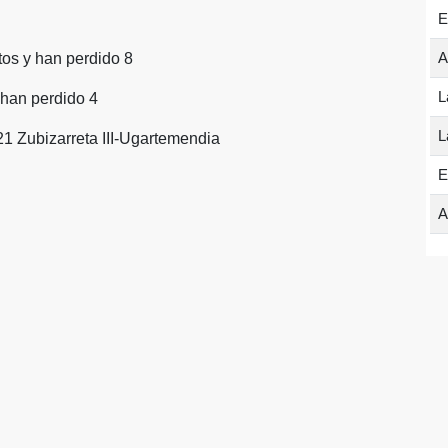
E
A
tos y han perdido 8
L
 han perdido 4
L
1 Zubizarreta III-Ugartemendia
E
A