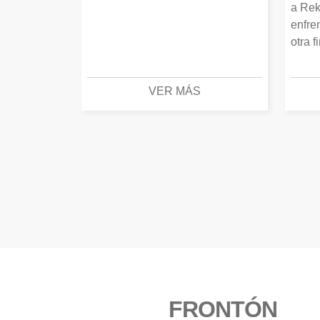
a Rek
enfre
otra f
VER MÁS
FRONTÓN