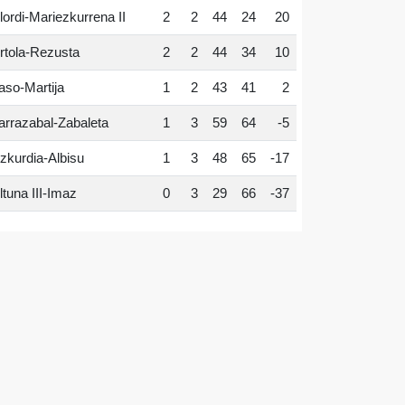
lordi-Mariezkurrena II
2
2
44
24
20
rtola-Rezusta
2
2
44
34
10
aso-Martija
1
2
43
41
2
arrazabal-Zabaleta
1
3
59
64
-5
zkurdia-Albisu
1
3
48
65
-17
ltuna III-Imaz
0
3
29
66
-37