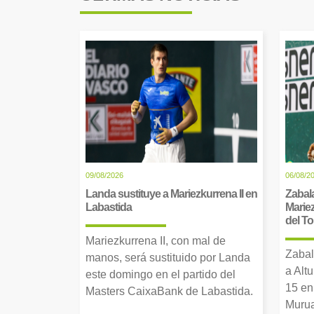
09/08/2026
06/08/2
Landa sustituye a Mariezkurrena II en
Zabala
Labastida
Mariez
del T
Mariezkurrena II, con mal de
Zabal
manos, será sustituido por Landa
a Alt
este domingo en el partido del
15 en
Masters CaixaBank de Labastida.
Murua