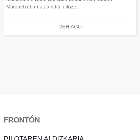
Morgaetxebarria gainditu dituzte.
GEHIAGO
FRONTÓN
PILOTAREN ALDIZKARIA