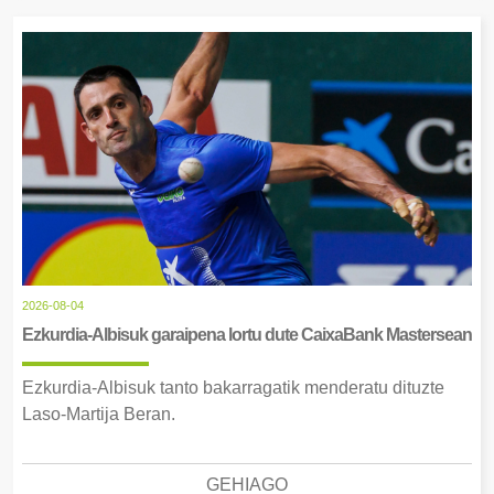
2026-08-04
Ezkurdia-Albisuk garaipena lortu dute CaixaBank Mastersean
Ezkurdia-Albisuk tanto bakarragatik menderatu dituzte
Laso-Martija Beran.
GEHIAGO