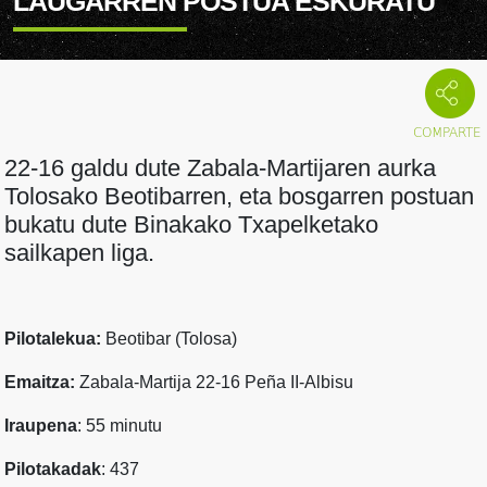
LAUGARREN POSTUA ESKURATU
22-16 galdu dute Zabala-Martijaren aurka
Tolosako Beotibarren, eta bosgarren postuan
bukatu dute Binakako Txapelketako
sailkapen liga.
Pilotalekua:
Beotibar (Tolosa)
Emaitza:
Zabala-Martija 22-16 Peña II-Albisu
Iraupena
: 55 minutu
Pilotakadak
: 437