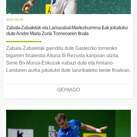
2026-08-06
Zabala-Zabaletak eta Larrazabal-Mariezkurrena II.ak jokatuko
dute Andre Maria Zuria Torneoaren finala
Zabala-Zabaletak gainditu dute Gasteizko torneoko
bigarren finalerdia Altuna III-Rezusta kanpoan utzita.
Serie Bn Murua-Eskuzak irabazi dute eta Amiano-
Landaren aurka jokatuko dute larunbateko beste finalean.
GEHIAGO