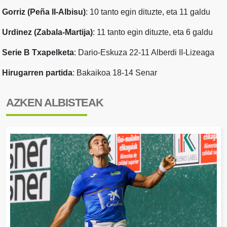
Gorriz (Peña II-Albisu)
: 10 tanto egin dituzte, eta 11 galdu
Urdinez (Zabala-Martija)
: 11 tanto egin dituzte, eta 6 galdu
Serie B Txapelketa
: Dario-Eskuza 22-11 Alberdi II-Lizeaga
Hirugarren partida
: Bakaikoa 18-14 Senar
AZKEN ALBISTEAK