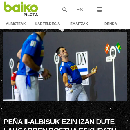
ES
ALBISTEAK
KARTELDEGIA
EMAITZAK
DENDA
PEÑA II-ALBISUK EZIN IZAN DUTE