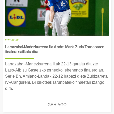
2026-08-05
Larrazabal-Mariezkurrena II.a Andre Maria Zuria Torneoaren
finalera sailkatu dira
Larrazabal-Mariezkurrena II.ak 22-13 garaitu dituzte
Laso-Albisu Gasteizko torneoko lehenengo finalerdian.
Serie Bn, Amiano-Landak 22-12 irabazi diete Zubizarreta
IV-Arangureni. Bi bikoteak larunbateko finaletan izango
dira.
GEHIAGO