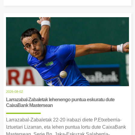
2026-08-02
Larrazabal-Zabaletak lehenengo puntua eskuratu dute
CaixaBank Mastersean
Larrazabal-Zabaletak 22-20 irabazi diete P.Etxeberria-
Iztuetari Lizarran, eta lehen puntua lortu dute CaixaBank
Mastersean. Serie Bn, Jaka-Eskuzak Salaberria-