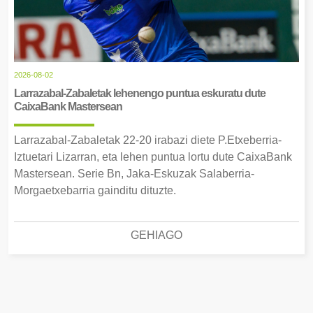
2026-08-02
Larrazabal-Zabaletak lehenengo puntua eskuratu dute
CaixaBank Mastersean
Larrazabal-Zabaletak 22-20 irabazi diete P.Etxeberria-
Iztuetari Lizarran, eta lehen puntua lortu dute CaixaBank
Mastersean. Serie Bn, Jaka-Eskuzak Salaberria-
Morgaetxebarria gainditu dituzte.
GEHIAGO