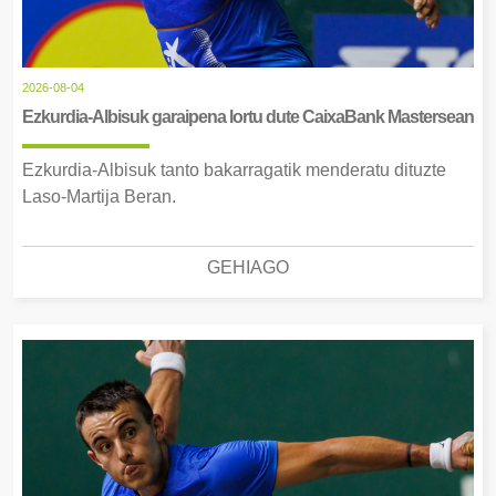
2026-08-04
Ezkurdia-Albisuk garaipena lortu dute CaixaBank Mastersean
Ezkurdia-Albisuk tanto bakarragatik menderatu dituzte
Laso-Martija Beran.
GEHIAGO