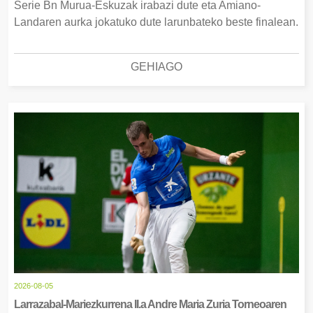
Serie Bn Murua-Eskuzak irabazi dute eta Amiano-
Landaren aurka jokatuko dute larunbateko beste finalean.
GEHIAGO
2026-08-05
Larrazabal-Mariezkurrena II.a Andre Maria Zuria Torneoaren