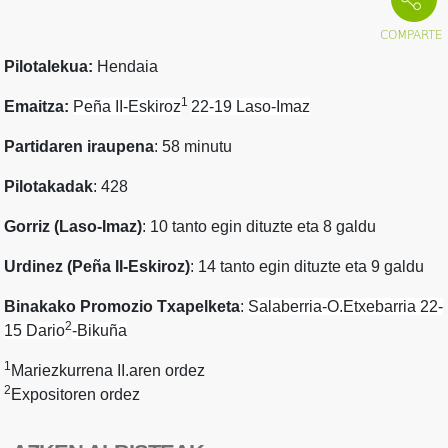
Pilotalekua:
Hendaia
1
Emaitza:
Peña II-Eskiroz
22-19
Laso-Imaz
Partidaren iraupena
: 58 minutu
Pilotakadak
: 428
Gorriz (Laso-Imaz)
: 10 tanto egin dituzte eta 8 galdu
Urdinez (Peña II-Eskiroz)
: 14 tanto egin dituzte eta 9 galdu
Binakako Promozio Txapelketa
:
Salaberria-O.Etxebarria 22-
2
15
Dario
-Bikuña
1
Mariezkurrena II.aren ordez
2
Expositoren ordez