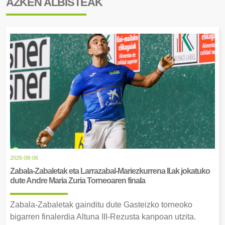
AZKEN ALBISTEAK
2026-08-06
Zabala-Zabaletak eta Larrazabal-Mariezkurrena II.ak jokatuko
dute Andre Maria Zuria Torneoaren finala
Zabala-Zabaletak gainditu dute Gasteizko torneoko
bigarren finalerdia Altuna III-Rezusta kanpoan utzita.