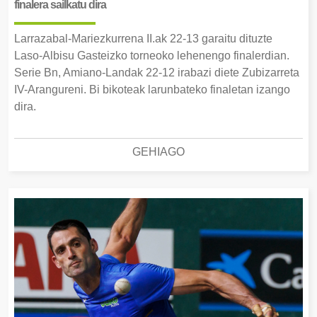
finalera sailkatu dira
Larrazabal-Mariezkurrena II.ak 22-13 garaitu dituzte
Laso-Albisu Gasteizko torneoko lehenengo finalerdian.
Serie Bn, Amiano-Landak 22-12 irabazi diete Zubizarreta
IV-Arangureni. Bi bikoteak larunbateko finaletan izango
dira.
GEHIAGO