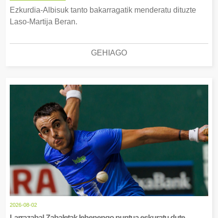
Ezkurdia-Albisuk tanto bakarragatik menderatu dituzte
Laso-Martija Beran.
GEHIAGO
2026-08-02
Larrazabal-Zabaletak lehenengo puntua eskuratu dute