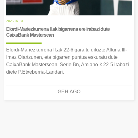
2026-07-31
Elordi-Mariezkurrena II.ak bigarrena ere irabazi dute
CaixaBank Mastersean
Elordi-Mariezkurrena II.ak 22-6 garaitu dituzte Altuna III-
Imaz Oiartzunen, eta bigarren puntua eskuratu dute
CaixaBank Mastersean. Serie Bn, Amiano-k 22-5 irabazi
diete P.Etxeberria-Landari.
GEHIAGO