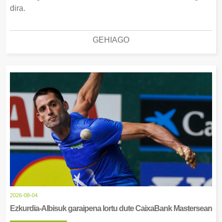
dira.
GEHIAGO
2026-08-04
Ezkurdia-Albisuk garaipena lortu dute CaixaBank Mastersean