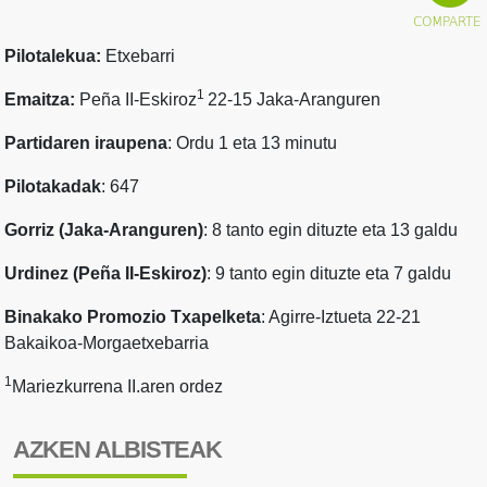
Pilotalekua:
Etxebarri
1
Emaitza:
Peña II-Eskiroz
22-15
Jaka-Aranguren
Partidaren iraupena
: Ordu 1 eta 13 minutu
Pilotakadak
: 647
Gorriz (Jaka-Aranguren)
: 8 tanto egin dituzte eta 13 galdu
Urdinez (Peña II-Eskiroz)
: 9 tanto egin dituzte eta 7 galdu
Binakako Promozio Txapelketa
: Agirre-Iztueta 22-21
Bakaikoa-Morgaetxebarria
1
Mariezkurrena II.aren ordez
AZKEN ALBISTEAK