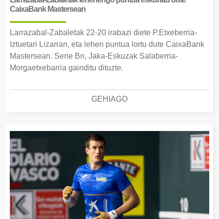
CaixaBank Mastersean
Larrazabal-Zabaletak 22-20 irabazi diete P.Etxeberria-
Iztuetari Lizarran, eta lehen puntua lortu dute CaixaBank
Mastersean. Serie Bn, Jaka-Eskuzak Salaberria-
Morgaetxebarria gainditu dituzte.
GEHIAGO