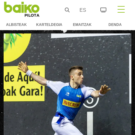
ES
ALBISTEAK
KARTELDEGIA
EMAITZAK
DENDA