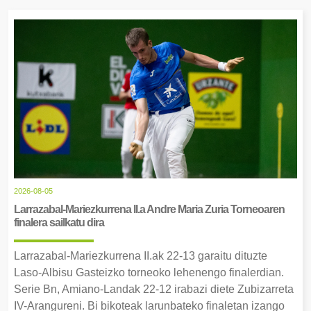
2026-08-05
Larrazabal-Mariezkurrena II.a Andre Maria Zuria Torneoaren
finalera sailkatu dira
Larrazabal-Mariezkurrena II.ak 22-13 garaitu dituzte
Laso-Albisu Gasteizko torneoko lehenengo finalerdian.
Serie Bn, Amiano-Landak 22-12 irabazi diete Zubizarreta
IV-Arangureni. Bi bikoteak larunbateko finaletan izango