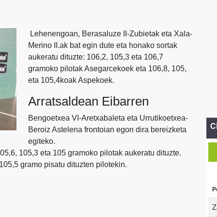
Lehenengoan, Berasaluze II-Zubietak eta Xala-
Merino II.ak bat egin dute eta honako sortak
aukeratu dituzte: 106,2, 105,3 eta 106,7
gramoko pilotak Asegarcekoek eta 106,8, 105,
eta 105,4koak Aspekoek.
Arratsaldean Eibarren
Bengoetxea VI-Aretxabaleta eta Urrutikoetxea-
C
Beroiz Astelena frontoian egon dira bereizketa
egiteko.
05,6, 105,3 eta 105 gramoko pilotak aukeratu dituzte.
05,5 gramo pisatu dituzten pilotekin.
P
Z