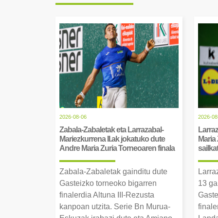
2026-08-06
2026-08
Zabala-Zabaletak eta Larrazabal-
Larraz
Mariezkurrena II.ak jokatuko dute
Maria 
Andre Maria Zuria Torneoaren finala
sailka
Zabala-Zabaletak gainditu dute
Larra
Gasteizko torneoko bigarren
13 ga
finalerdia Altuna III-Rezusta
Gaste
kanpoan utzita. Serie Bn Murua-
final