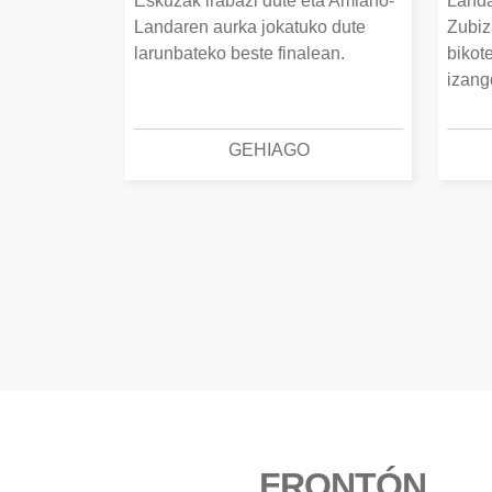
Eskuzak irabazi dute eta Amiano-
Landa
Landaren aurka jokatuko dute
Zubiz
larunbateko beste finalean.
bikot
izang
GEHIAGO
FRONTÓN