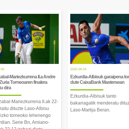
-05
2026-08-04
abal-Mariezkurrena II.a Andre
Ezkurdia-Albisuk garaipena lor
Zuria Torneoaren finalera
dute CaixaBank Mastersean
tu dira
Ezkurdia-Albisuk tanto
zabal-Mariezkurrena II.ak 22-
bakarragatik menderatu ditu
raitu dituzte Laso-Albisu
Laso-Martija Beran.
izko torneoko lehenengo
erdian. Serie Bn, Amiano-