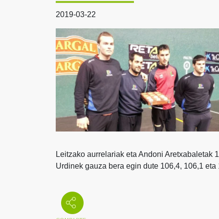
2019-03-22
Leitzako aurrelariak eta Andoni Aretxabaletak 1
Urdinek gauza bera egin dute 106,4, 106,1 eta 1