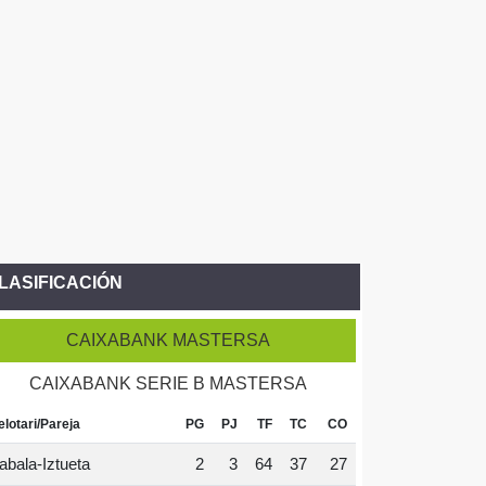
LASIFICACIÓN
CAIXABANK MASTERSA
CAIXABANK SERIE B MASTERSA
elotari/Pareja
PG
PJ
TF
TC
CO
abala-Iztueta
2
3
64
37
27