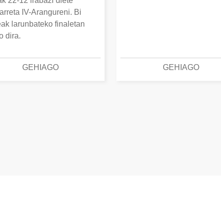
k 22-12 irabazi diete
arreta IV-Arangureni. Bi
eak larunbateko finaletan
o dira.
GEHIAGO
GEHIAGO