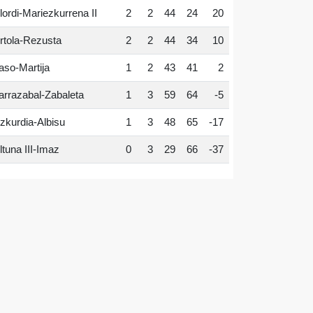
lordi-Mariezkurrena II
2
2
44
24
20
rtola-Rezusta
2
2
44
34
10
aso-Martija
1
2
43
41
2
arrazabal-Zabaleta
1
3
59
64
-5
zkurdia-Albisu
1
3
48
65
-17
ltuna III-Imaz
0
3
29
66
-37