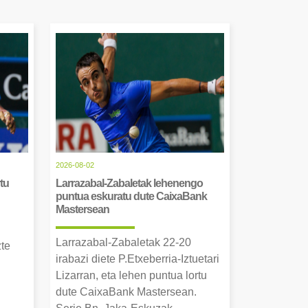
2026-08-02
tu
Larrazabal-Zabaletak lehenengo
puntua eskuratu dute CaixaBank
Mastersean
Larrazabal-Zabaletak 22-20
zte
irabazi diete P.Etxeberria-Iztuetari
Lizarran, eta lehen puntua lortu
dute CaixaBank Mastersean.