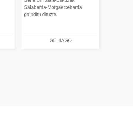
Serie Bn, Jaka-Eskuzak
Salaberria-Morgaetxebarria
gainditu dituzte.
GEHIAGO