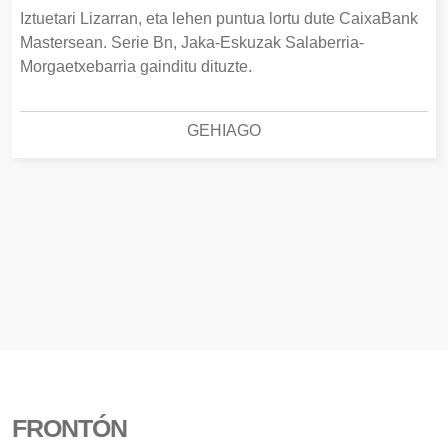
Iztuetari Lizarran, eta lehen puntua lortu dute CaixaBank
Mastersean. Serie Bn, Jaka-Eskuzak Salaberria-
Morgaetxebarria gainditu dituzte.
GEHIAGO
FRONTÓN