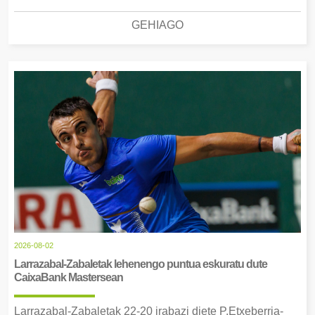
GEHIAGO
2026-08-02
Larrazabal-Zabaletak lehenengo puntua eskuratu dute
CaixaBank Mastersean
Larrazabal-Zabaletak 22-20 irabazi diete P.Etxeberria-