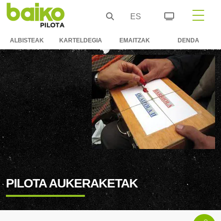
ES
ALBISTEAK
KARTELDEGIA
EMAITZAK
DENDA
PILOTA AUKERAKETAK