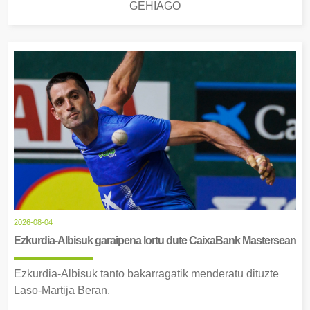
GEHIAGO
2026-08-04
Ezkurdia-Albisuk garaipena lortu dute CaixaBank Mastersean
Ezkurdia-Albisuk tanto bakarragatik menderatu dituzte
Laso-Martija Beran.