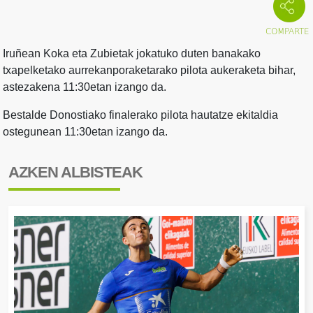
Iruñean Koka eta Zubietak jokatuko duten banakako
txapelketako aurrekanporaketarako pilota aukeraketa bihar,
astezakena 11:30etan izango da.
Bestalde Donostiako finalerako pilota hautatze ekitaldia
ostegunean 11:30etan izango da.
AZKEN ALBISTEAK