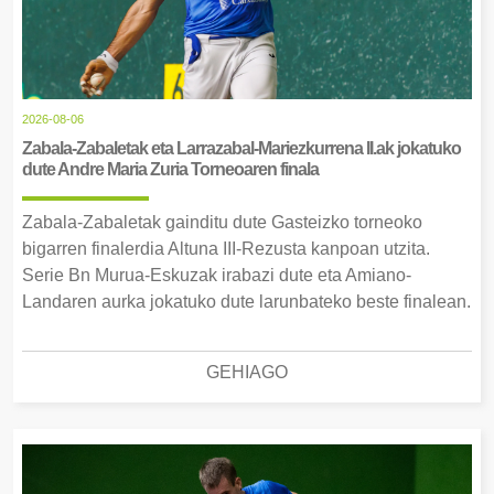
2026-08-06
Zabala-Zabaletak eta Larrazabal-Mariezkurrena II.ak jokatuko
dute Andre Maria Zuria Torneoaren finala
Zabala-Zabaletak gainditu dute Gasteizko torneoko
bigarren finalerdia Altuna III-Rezusta kanpoan utzita.
Serie Bn Murua-Eskuzak irabazi dute eta Amiano-
Landaren aurka jokatuko dute larunbateko beste finalean.
GEHIAGO