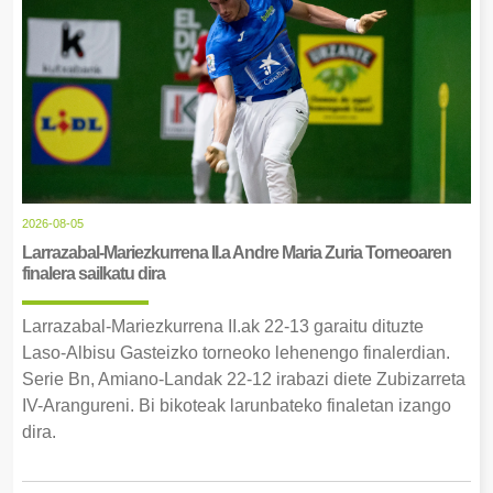
2026-08-05
Larrazabal-Mariezkurrena II.a Andre Maria Zuria Torneoaren
finalera sailkatu dira
Larrazabal-Mariezkurrena II.ak 22-13 garaitu dituzte
Laso-Albisu Gasteizko torneoko lehenengo finalerdian.
Serie Bn, Amiano-Landak 22-12 irabazi diete Zubizarreta
IV-Arangureni. Bi bikoteak larunbateko finaletan izango
dira.