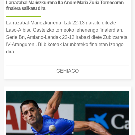
Larrazabal-Mariezkurrena II.a Andre Maria Zuria Torneoaren
finalera sailkatu dira
Larrazabal-Mariezkurrena II.ak 22-13 garaitu dituzte
Laso-Albisu Gasteizko torneoko lehenengo finalerdian.
Serie Bn, Amiano-Landak 22-12 irabazi diete Zubizarreta
IV-Arangureni. Bi bikoteak larunbateko finaletan izango
dira.
GEHIAGO