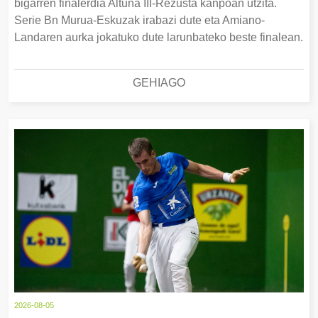
bigarren finalerdia Altuna III-Rezusta kanpoan utzita.
Serie Bn Murua-Eskuzak irabazi dute eta Amiano-
Landaren aurka jokatuko dute larunbateko beste finalean.
GEHIAGO
2026-08-05