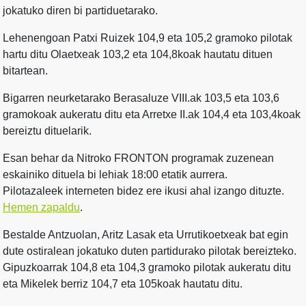
jokatuko diren bi partiduetarako.
Lehenengoan Patxi Ruizek 104,9 eta 105,2 gramoko pilotak
hartu ditu Olaetxeak 103,2 eta 104,8koak hautatu dituen
bitartean.
Bigarren neurketarako Berasaluze VIII.ak 103,5 eta 103,6
gramokoak aukeratu ditu eta Arretxe II.ak 104,4 eta 103,4koak
bereiztu dituelarik.
Esan behar da Nitroko FRONTON programak zuzenean
eskainiko dituela bi lehiak 18:00 etatik aurrera.
Pilotazaleek interneten bidez ere ikusi ahal izango dituzte.
Hemen zapaldu
.
Bestalde Antzuolan, Aritz Lasak eta Urrutikoetxeak bat egin
dute ostiralean jokatuko duten partidurako pilotak bereizteko.
Gipuzkoarrak 104,8 eta 104,3 gramoko pilotak aukeratu ditu
eta Mikelek berriz 104,7 eta 105koak hautatu ditu.