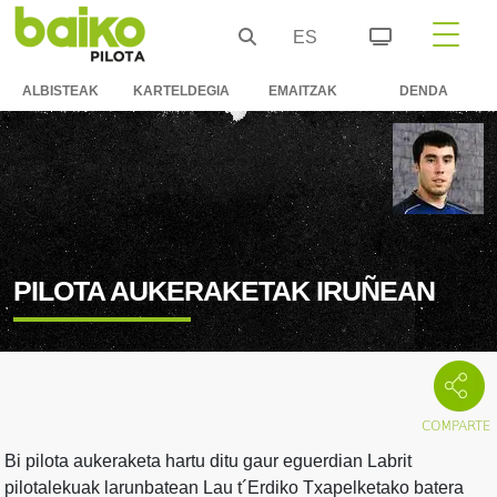
ES
ALBISTEAK
KARTELDEGIA
EMAITZAK
DENDA
PILOTA AUKERAKETAK IRUÑEAN
Bi pilota aukeraketa hartu ditu gaur eguerdian Labrit
pilotalekuak larunbatean Lau t´Erdiko Txapelketako batera