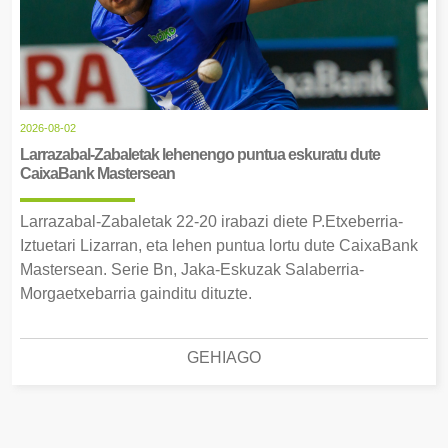
2026-08-02
Larrazabal-Zabaletak lehenengo puntua eskuratu dute
CaixaBank Mastersean
Larrazabal-Zabaletak 22-20 irabazi diete P.Etxeberria-
Iztuetari Lizarran, eta lehen puntua lortu dute CaixaBank
Mastersean. Serie Bn, Jaka-Eskuzak Salaberria-
Morgaetxebarria gainditu dituzte.
GEHIAGO