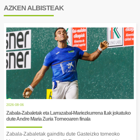
AZKEN ALBISTEAK
2026-08-06
Zabala-Zabaletak eta Larrazabal-Mariezkurrena II.ak jokatuko
dute Andre Maria Zuria Torneoaren finala
Zabala-Zabaletak gainditu dute Gasteizko torneoko