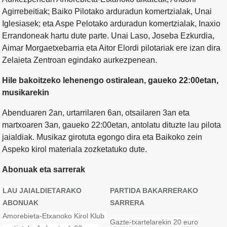
Agirrebeitiak; Baiko Pilotako arduradun komertzialak, Unai
Iglesiasek; eta Aspe Pelotako arduradun komertzialak, Inaxio
Errandoneak hartu dute parte. Unai Laso, Joseba Ezkurdia,
Aimar Morgaetxebarria eta Aitor Elordi pilotariak ere izan dira
Zelaieta Zentroan egindako aurkezpenean.
Hile bakoitzeko lehenengo ostiralean, gaueko 22:00etan,
musikarekin
Abenduaren 2an, urtarrilaren 6an, otsailaren 3an eta
martxoaren 3an, gaueko 22:00etan, antolatu dituzte lau pilota
jaialdiak. Musikaz girotuta egongo dira eta Baikoko zein
Aspeko kirol materiala zozketatuko dute.
Abonuak eta sarrerak
LAU JAIALDIETARAKO
PARTIDA BAKARRERAKO
ABONUAK
SARRERA
Amorebieta-Etxanoko Kirol Klub
Gazte-txartelarekin 20 euro