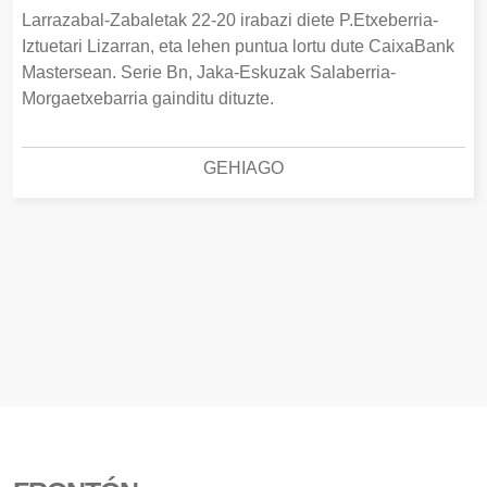
Larrazabal-Zabaletak 22-20 irabazi diete P.Etxeberria-
Iztuetari Lizarran, eta lehen puntua lortu dute CaixaBank
Mastersean. Serie Bn, Jaka-Eskuzak Salaberria-
Morgaetxebarria gainditu dituzte.
GEHIAGO