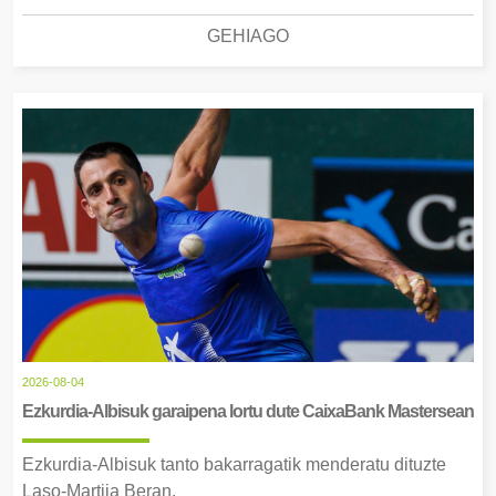
GEHIAGO
2026-08-04
Ezkurdia-Albisuk garaipena lortu dute CaixaBank Mastersean
Ezkurdia-Albisuk tanto bakarragatik menderatu dituzte
Laso-Martija Beran.