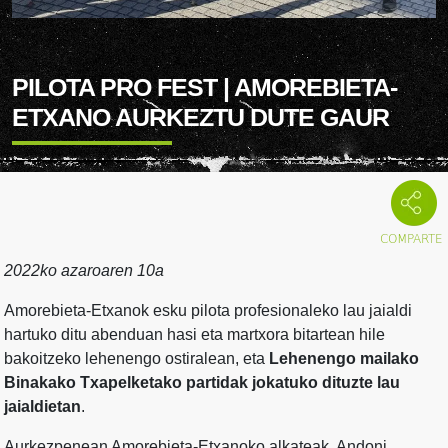
PILOTA PRO FEST | AMOREBIETA-
ETXANO AURKEZTU DUTE GAUR
2022ko azaroaren 10a
Amorebieta-Etxanok esku pilota profesionaleko lau jaialdi
hartuko ditu abenduan hasi eta martxora bitartean hile
bakoitzeko lehenengo ostiralean, eta
Lehenengo mailako
Binakako Txapelketako partidak jokatuko dituzte lau
jaialdietan
.
Aurkezpenean Amorebieta-Etxanoko alkateak, Andoni