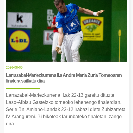
2026-08-05
Larrazabal-Mariezkurrena II.a Andre Maria Zuria Torneoaren
finalera sailkatu dira
Larrazabal-Mariezkurrena II.ak 22-13 garaitu dituzte
Laso-Albisu Gasteizko torneoko lehenengo finalerdian.
Serie Bn, Amiano-Landak 22-12 irabazi diete Zubizarreta
IV-Arangureni. Bi bikoteak larunbateko finaletan izango
dira.