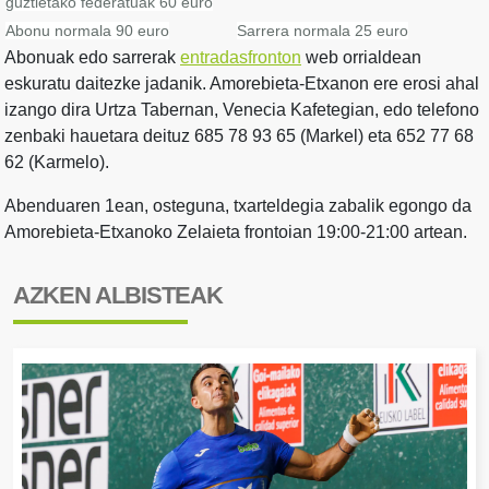
guztietako federatuak 60 euro
Abonu normala 90 euro
Sarrera normala 25 euro
Abonuak edo sarrerak
entradasfronton
web orrialdean
eskuratu daitezke jadanik. Amorebieta-Etxanon ere erosi ahal
izango dira Urtza Tabernan, Venecia Kafetegian, edo telefono
zenbaki hauetara deituz 685 78 93 65 (Markel) eta 652 77 68
62 (Karmelo).
Abenduaren 1ean, osteguna, txarteldegia zabalik egongo da
Amorebieta-Etxanoko Zelaieta frontoian 19:00-21:00 artean.
AZKEN ALBISTEAK