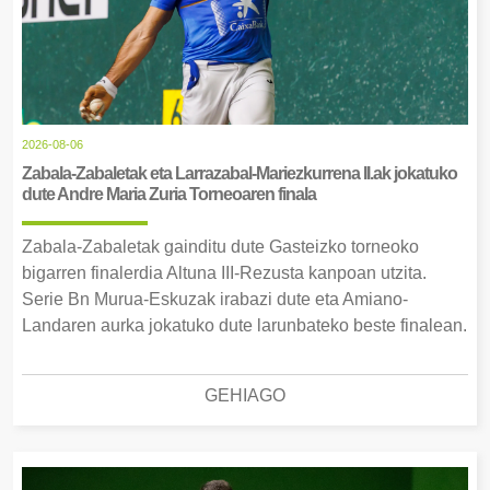
2026-08-06
Zabala-Zabaletak eta Larrazabal-Mariezkurrena II.ak jokatuko
dute Andre Maria Zuria Torneoaren finala
Zabala-Zabaletak gainditu dute Gasteizko torneoko
bigarren finalerdia Altuna III-Rezusta kanpoan utzita.
Serie Bn Murua-Eskuzak irabazi dute eta Amiano-
Landaren aurka jokatuko dute larunbateko beste finalean.
GEHIAGO