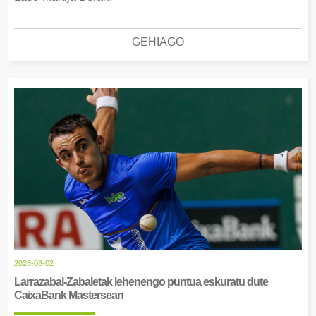
GEHIAGO
2026-08-02
Larrazabal-Zabaletak lehenengo puntua eskuratu dute
CaixaBank Mastersean