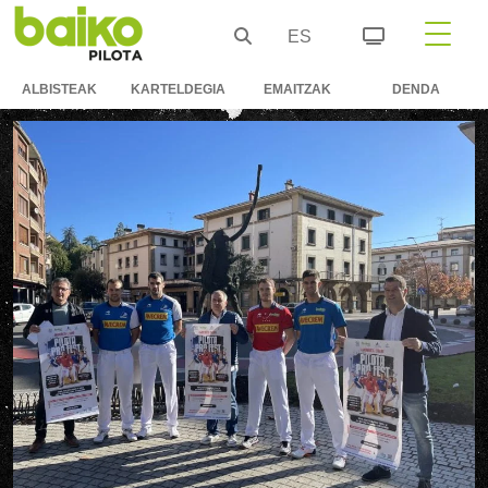
ES
ALBISTEAK
KARTELDEGIA
EMAITZAK
DENDA