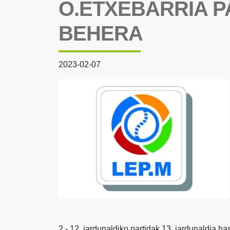
O.ETXEBARRIA P
BEHERA
2023-02-07
2.- 12. jardunaldiko partidak 13. jardunaldia ha