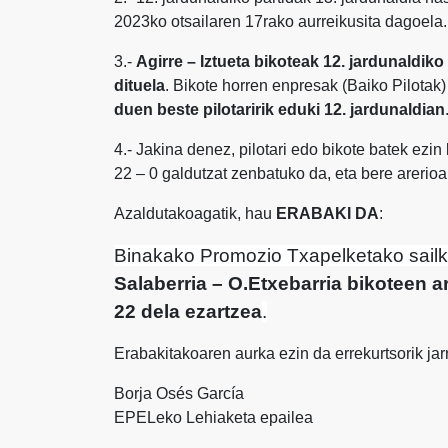
2023ko otsailaren 17rako aurreikusita dagoela.
3.-
Agirre – Iztueta bikoteak 12. jardunaldiko
dituela
. Bikote horren enpresak (Baiko Pilotak
duen beste pilotaririk eduki 12. jardunaldian
4.- Jakina denez, pilotari edo bikote batek ezi
22 – 0 galdutzat zenbatuko da, eta bere arerio
Azaldutakoagatik, hau
ERABAKI DA
:
Binakako Promozio Txapelketako sail
Salaberria – O.Etxebarria bikoteen a
22 dela ezartzea
.
Erabakitakoaren aurka ezin da errekurtsorik jarr
Borja Osés García
EPELeko Lehiaketa epailea