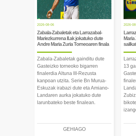
2026-08-06
2026-08
Zabala-Zabaletak eta Larrazabal-
Larraz
Mariezkurrena II.ak jokatuko dute
Maria 
Andre Maria Zuria Torneoaren finala
sailka
Zabala-Zabaletak gainditu dute
Larra
Gasteizko torneoko bigarren
13 ga
finalerdia Altuna III-Rezusta
Gaste
kanpoan utzita. Serie Bn Murua-
final
Eskuzak irabazi dute eta Amiano-
Landa
Landaren aurka jokatuko dute
Zubiz
larunbateko beste finalean.
bikot
izang
GEHIAGO