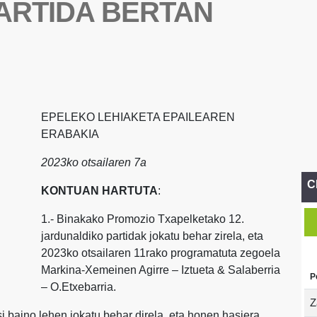
ARTIDA BERTAN
EPELEKO LEHIAKETA EPAILEAREN
ERABAKIA
2023ko otsailaren 7a
C
KONTUAN HARTUTA
:
1.- Binakako Promozio Txapelketako 12.
jardunaldiko partidak jokatu behar zirela, eta
2023ko otsailaren 11rako programatuta zegoela
Markina-Xemeinen Agirre – Iztueta & Salaberria
P
– O.Etxebarria.
Z
si baino lehen jokatu behar direla, eta honen hasiera