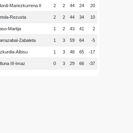
lordi-Mariezkurrena II
2
2
44
24
20
rtola-Rezusta
2
2
44
34
10
aso-Martija
1
2
43
41
2
arrazabal-Zabaleta
1
3
59
64
-5
zkurdia-Albisu
1
3
48
65
-17
ltuna III-Imaz
0
3
29
66
-37