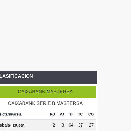
LASIFICACIÓN
CAIXABANK MASTERSA
CAIXABANK SERIE B MASTERSA
elotari/Pareja
PG
PJ
TF
TC
CO
abala-Iztueta
2
3
64
37
27