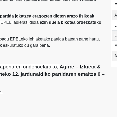
E
A
 partida jokatzea eragozten dioten arazo fisikoak
) EPELi adierazi diola
ezin duela bikotea ordezkatuko
L
.
L
n badu EPELeko lehiaketako partida batean parte hartu,
ak eskuratuko du garaipena.
E
A
kapenaren ondorioetarako,
Agirre – Iztueta &
rteko 12. jardunaldiko partidaren emaitza 0 –
i.