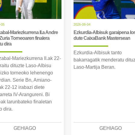
-05
2026-08-04
abal-Mariezkurrena II.a Andre
Ezkurdia-Albisuk garaipena lor
Zuria Torneoaren finalera
dute CaixaBank Mastersean
tu dira
Ezkurdia-Albisuk tanto
zabal-Mariezkurrena II.ak 22-
bakarragatik menderatu ditu
raitu dituzte Laso-Albisu
Laso-Martija Beran.
izko torneoko lehenengo
erdian. Serie Bn, Amiano-
k 22-12 irabazi diete
arreta IV-Arangureni. Bi
eak larunbateko finaletan
o dira.
GEHIAGO
GEHIAGO