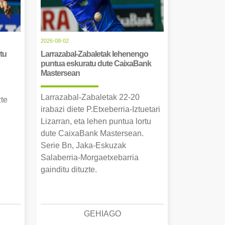
2026-08-02
tu
Larrazabal-Zabaletak lehenengo
puntua eskuratu dute CaixaBank
Mastersean
Larrazabal-Zabaletak 22-20
zte
irabazi diete P.Etxeberria-Iztuetari
Lizarran, eta lehen puntua lortu
dute CaixaBank Mastersean.
Serie Bn, Jaka-Eskuzak
Salaberria-Morgaetxebarria
gainditu dituzte.
GEHIAGO