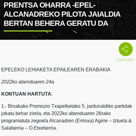
PRENTSA OHARRA -EPEL-
ALCANADREKO PILOTA JAIALDIA
BERTAN BEHERA GERATU DA
EPELEKO LEHIAKETA EPAILEAREN ERABAKIA
2022ko abenduaren 24a
KONTUAN HARTUTA
:
1.- Binakako Promozio Txapelketako 5. jardunaldiko partidak
jokatu behar zirela, eta 2022ko abenduaren 26rako
programatuta zegoela Alcanadren (Errioxa) Agirre – Iztueta &
Salaberria – O.Etxeberria.