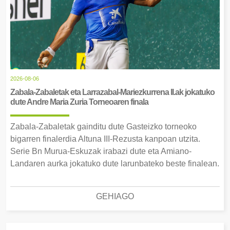
2026-08-06
Zabala-Zabaletak eta Larrazabal-Mariezkurrena II.ak jokatuko
dute Andre Maria Zuria Torneoaren finala
Zabala-Zabaletak gainditu dute Gasteizko torneoko
bigarren finalerdia Altuna III-Rezusta kanpoan utzita.
Serie Bn Murua-Eskuzak irabazi dute eta Amiano-
Landaren aurka jokatuko dute larunbateko beste finalean.
GEHIAGO