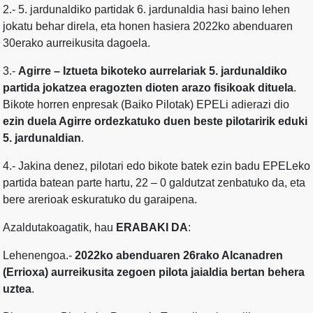
2.- 5. jardunaldiko partidak 6. jardunaldia hasi baino lehen
jokatu behar direla, eta honen hasiera 2022ko abenduaren
30erako aurreikusita dagoela.
3.-
Agirre – Iztueta bikoteko aurrelariak 5. jardunaldiko
partida jokatzea eragozten dioten arazo fisikoak dituela
.
Bikote horren enpresak (Baiko Pilotak) EPELi adierazi dio
ezin duela Agirre ordezkatuko duen beste pilotaririk eduki
5. jardunaldian
.
4.- Jakina denez, pilotari edo bikote batek ezin badu EPELeko
partida batean parte hartu, 22 – 0 galdutzat zenbatuko da, eta
bere arerioak eskuratuko du garaipena.
Azaldutakoagatik, hau
ERABAKI DA
:
Lehenengoa.-
2022ko abenduaren 26rako Alcanadren
(Errioxa) aurreikusita zegoen pilota jaialdia bertan behera
uztea
.