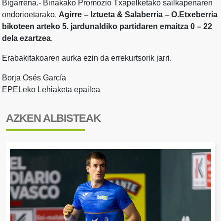
Bigarrena.- Binakako Promozio Txapelketako sailkapenaren
ondorioetarako,
Agirre – Iztueta & Salaberria – O.Etxeberria
bikoteen arteko 5. jardunaldiko partidaren emaitza 0 – 22
dela ezartzea
.
Erabakitakoaren aurka ezin da errekurtsorik jarri.
Borja Osés García
EPELeko Lehiaketa epailea
AZKEN ALBISTEAK