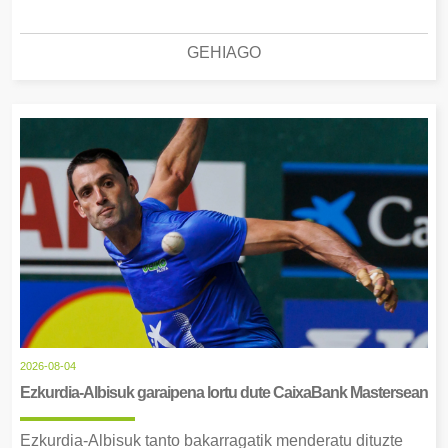
GEHIAGO
2026-08-04
Ezkurdia-Albisuk garaipena lortu dute CaixaBank Mastersean
Ezkurdia-Albisuk tanto bakarragatik menderatu dituzte