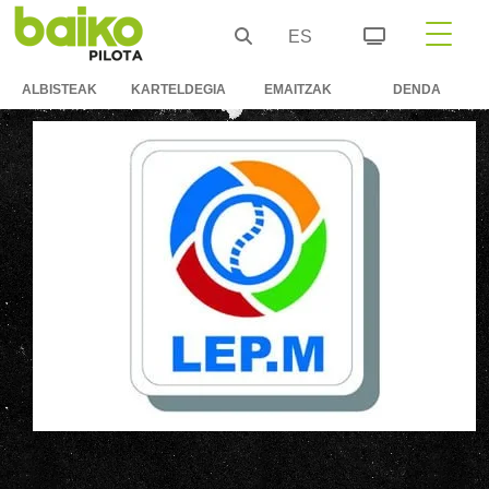
ES
ALBISTEAK
KARTELDEGIA
EMAITZAK
DENDA