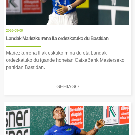
2026-08-09
Landak Mariezkurrena II.a ordezkatuko du Bastidan
Mariezkurrena II.ak eskuko mina du eta Landak
ordezkatuko du igande honetan CaixaBank Masterseko
partidan Bastidan.
GEHIAGO