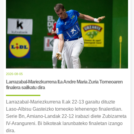
2026-08-05
Larrazabal-Mariezkurrena II.a Andre Maria Zuria Torneoaren
finalera sailkatu dira
Larrazabal-Mariezkurrena II.ak 22-13 garaitu dituzte
Laso-Albisu Gasteizko torneoko lehenengo finalerdian.
Serie Bn, Amiano-Landak 22-12 irabazi diete Zubizarreta
IV-Arangureni. Bi bikoteak larunbateko finaletan izango
dira.