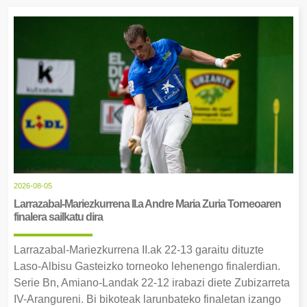
2026-08-05
Larrazabal-Mariezkurrena II.a Andre Maria Zuria Torneoaren
finalera sailkatu dira
Larrazabal-Mariezkurrena II.ak 22-13 garaitu dituzte
Laso-Albisu Gasteizko torneoko lehenengo finalerdian.
Serie Bn, Amiano-Landak 22-12 irabazi diete Zubizarreta
IV-Arangureni. Bi bikoteak larunbateko finaletan izango