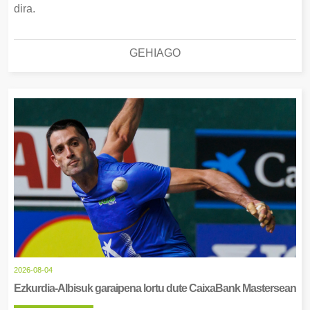
dira.
GEHIAGO
2026-08-04
Ezkurdia-Albisuk garaipena lortu dute CaixaBank Mastersean