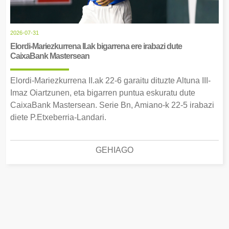
2026-07-31
Elordi-Mariezkurrena II.ak bigarrena ere irabazi dute
CaixaBank Mastersean
Elordi-Mariezkurrena II.ak 22-6 garaitu dituzte Altuna III-
Imaz Oiartzunen, eta bigarren puntua eskuratu dute
CaixaBank Mastersean. Serie Bn, Amiano-k 22-5 irabazi
diete P.Etxeberria-Landari.
GEHIAGO