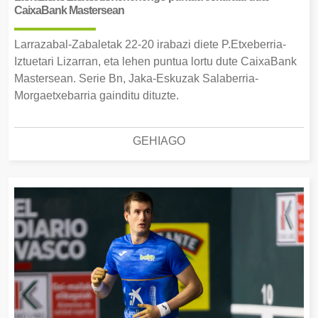
CaixaBank Mastersean
Larrazabal-Zabaletak 22-20 irabazi diete P.Etxeberria-
Iztuetari Lizarran, eta lehen puntua lortu dute CaixaBank
Mastersean. Serie Bn, Jaka-Eskuzak Salaberria-
Morgaetxebarria gainditu dituzte.
GEHIAGO