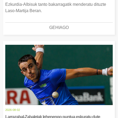
Ezkurdia-Albisuk tanto bakarragatik menderatu dituzte
Laso-Martija Beran.
GEHIAGO
2026-08-02
Larrazabal-Zabaletak lehenengo puntua eskuratu dute