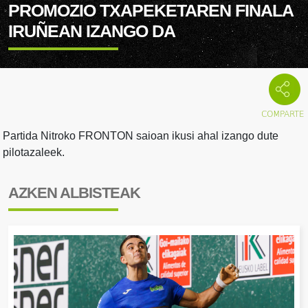
PROMOZIO TXAPEKETAREN FINALA
IRUÑEAN IZANGO DA
Partida Nitroko FRONTON saioan ikusi ahal izango dute
pilotazaleek.
AZKEN ALBISTEAK