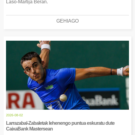
Laso-Martija Beran.
GEHIAGO
2026-08-02
Larrazabal-Zabaletak lehenengo puntua eskuratu dute
CaixaBank Mastersean