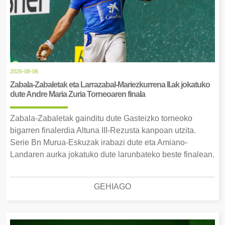
2026-08-06
Zabala-Zabaletak eta Larrazabal-Mariezkurrena II.ak jokatuko
dute Andre Maria Zuria Torneoaren finala
Zabala-Zabaletak gainditu dute Gasteizko torneoko
bigarren finalerdia Altuna III-Rezusta kanpoan utzita.
Serie Bn Murua-Eskuzak irabazi dute eta Amiano-
Landaren aurka jokatuko dute larunbateko beste finalean.
GEHIAGO