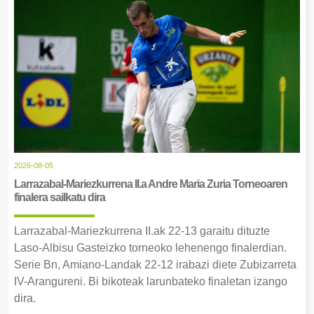
2026-08-05
Larrazabal-Mariezkurrena II.a Andre Maria Zuria Torneoaren
finalera sailkatu dira
Larrazabal-Mariezkurrena II.ak 22-13 garaitu dituzte
Laso-Albisu Gasteizko torneoko lehenengo finalerdian.
Serie Bn, Amiano-Landak 22-12 irabazi diete Zubizarreta
IV-Arangureni. Bi bikoteak larunbateko finaletan izango
dira.