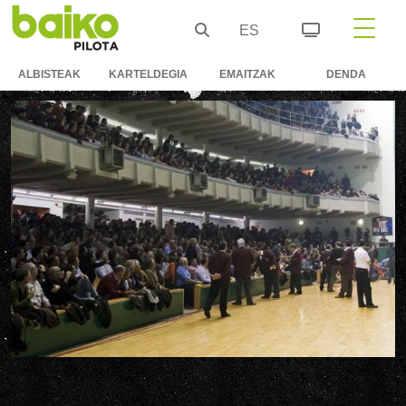
ES
ALBISTEAK
KARTELDEGIA
EMAITZAK
DENDA