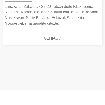
Larrazabal-Zabaletak 22-20 irabazi diete P.Etxeberria-
Iztuetari Lizarran, eta lehen puntua lortu dute CaixaBank
Mastersean. Serie Bn, Jaka-Eskuzak Salaberria-
Morgaetxebarria gainditu dituzte.
GEHIAGO