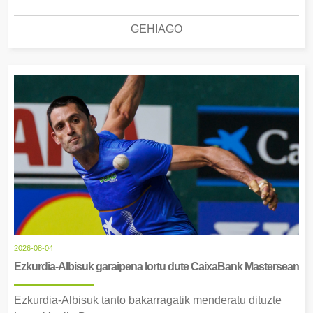
GEHIAGO
2026-08-04
Ezkurdia-Albisuk garaipena lortu dute CaixaBank Mastersean
Ezkurdia-Albisuk tanto bakarragatik menderatu dituzte