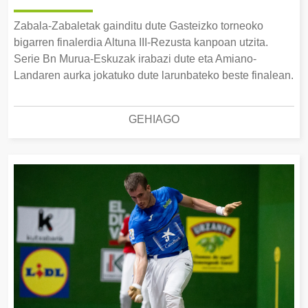
Zabala-Zabaletak gainditu dute Gasteizko torneoko
bigarren finalerdia Altuna III-Rezusta kanpoan utzita.
Serie Bn Murua-Eskuzak irabazi dute eta Amiano-
Landaren aurka jokatuko dute larunbateko beste finalean.
GEHIAGO