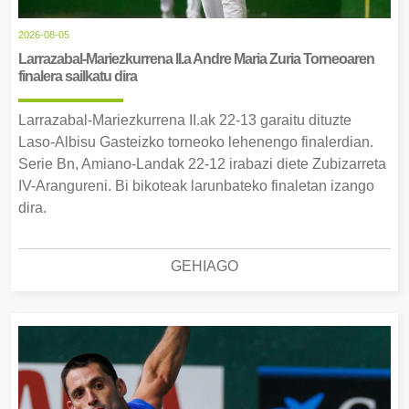
2026-08-05
Larrazabal-Mariezkurrena II.a Andre Maria Zuria Torneoaren
finalera sailkatu dira
Larrazabal-Mariezkurrena II.ak 22-13 garaitu dituzte
Laso-Albisu Gasteizko torneoko lehenengo finalerdian.
Serie Bn, Amiano-Landak 22-12 irabazi diete Zubizarreta
IV-Arangureni. Bi bikoteak larunbateko finaletan izango
dira.
GEHIAGO