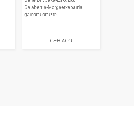
Serie Bn, Jaka-Eskuzak
Salaberria-Morgaetxebarria
gainditu dituzte.
GEHIAGO