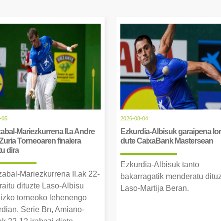
-05
2026-08-04
abal-Mariezkurrena II.a Andre
Ezkurdia-Albisuk garaipena lor
Zuria Torneoaren finalera
dute CaixaBank Mastersean
tu dira
Ezkurdia-Albisuk tanto
zabal-Mariezkurrena II.ak 22-
bakarragatik menderatu ditu
raitu dituzte Laso-Albisu
Laso-Martija Beran.
izko torneoko lehenengo
erdian. Serie Bn, Amiano-