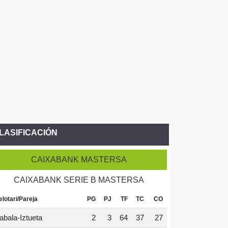
LASIFICACIÓN
CAIXABANK MASTERSA
CAIXABANK SERIE B MASTERSA
elotari/Pareja
PG
PJ
TF
TC
CO
abala-Iztueta
2
3
64
37
27