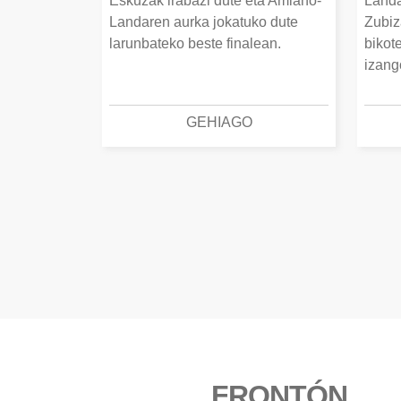
Eskuzak irabazi dute eta Amiano-
Landa
Landaren aurka jokatuko dute
Zubiz
larunbateko beste finalean.
bikot
izang
GEHIAGO
FRONTÓN