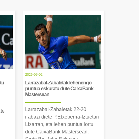
2026-08-02
tu
Larrazabal-Zabaletak lehenengo
puntua eskuratu dute CaixaBank
Mastersean
Larrazabal-Zabaletak 22-20
zte
irabazi diete P.Etxeberria-Iztuetari
Lizarran, eta lehen puntua lortu
dute CaixaBank Mastersean.