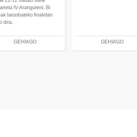
k 22-12 irabazi diete
arreta IV-Arangureni. Bi
eak larunbateko finaletan
o dira.
GEHIAGO
GEHIAGO