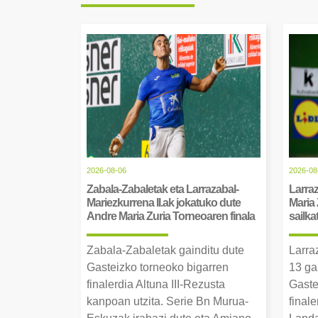
2026-08-06
2026-08
Zabala-Zabaletak eta Larrazabal-
Larraz
Mariezkurrena II.ak jokatuko dute
Maria 
Andre Maria Zuria Torneoaren finala
sailka
Zabala-Zabaletak gainditu dute
Larra
Gasteizko torneoko bigarren
13 ga
finalerdia Altuna III-Rezusta
Gaste
kanpoan utzita. Serie Bn Murua-
final