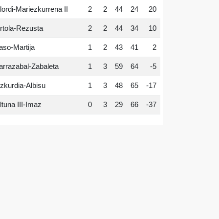
lordi-Mariezkurrena II
2
2
44
24
20
rtola-Rezusta
2
2
44
34
10
aso-Martija
1
2
43
41
2
arrazabal-Zabaleta
1
3
59
64
-5
zkurdia-Albisu
1
3
48
65
-17
ltuna III-Imaz
0
3
29
66
-37