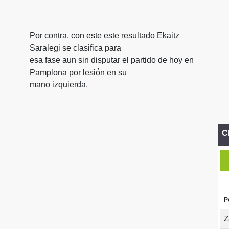
Por contra, con este este resultado Ekaitz
Saralegi se clasifica para
esa fase aun sin disputar el partido de hoy en
Pamplona por lesión en su
mano izquierda.
C
P
Z