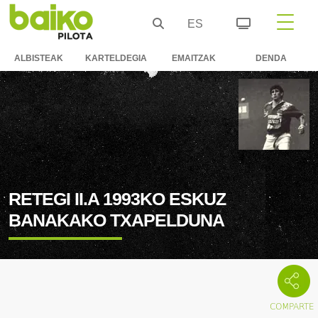
ES
ALBISTEAK
KARTELDEGIA
EMAITZAK
DENDA
RETEGI II.A 1993KO ESKUZ
BANAKAKO TXAPELDUNA