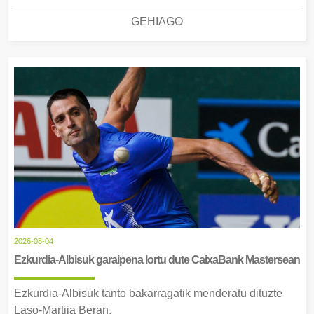
GEHIAGO
2026-08-04
Ezkurdia-Albisuk garaipena lortu dute CaixaBank Mastersean
Ezkurdia-Albisuk tanto bakarragatik menderatu dituzte
Laso-Martija Beran.