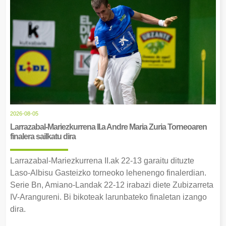
2026-08-05
Larrazabal-Mariezkurrena II.a Andre Maria Zuria Torneoaren
finalera sailkatu dira
Larrazabal-Mariezkurrena II.ak 22-13 garaitu dituzte
Laso-Albisu Gasteizko torneoko lehenengo finalerdian.
Serie Bn, Amiano-Landak 22-12 irabazi diete Zubizarreta
IV-Arangureni. Bi bikoteak larunbateko finaletan izango
dira.