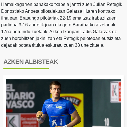
Hamaikagarren banakako txapela jantzi zuen Julian Retegik
Donostiako Anoeta pilotalekuan Galarza III.aren kontrako
finalean. Erasungo pilotariak 22-19 emaitzaz irabazi zuen
partidua 3-16 aurretik joan eta gero Baraibarko atzelariak
17na berdindu zuelarik. Azken txanpan Ladis Galarzak ez
zuen borobiltzen jakin izan eta Retegik peloteoan eutsiz eta
dejadak botata titulua eskuratu zuen 38 urte zituela.
AZKEN ALBISTEAK