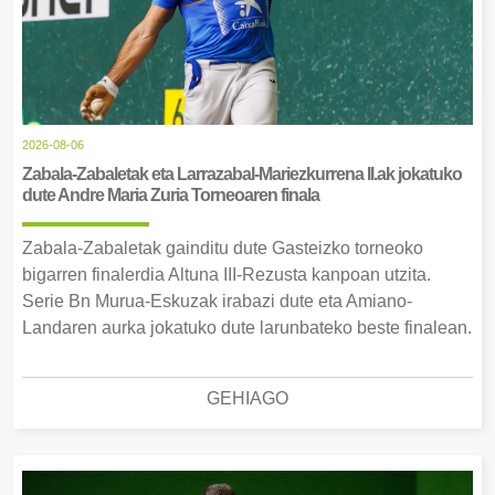
2026-08-06
Zabala-Zabaletak eta Larrazabal-Mariezkurrena II.ak jokatuko
dute Andre Maria Zuria Torneoaren finala
Zabala-Zabaletak gainditu dute Gasteizko torneoko
bigarren finalerdia Altuna III-Rezusta kanpoan utzita.
Serie Bn Murua-Eskuzak irabazi dute eta Amiano-
Landaren aurka jokatuko dute larunbateko beste finalean.
GEHIAGO