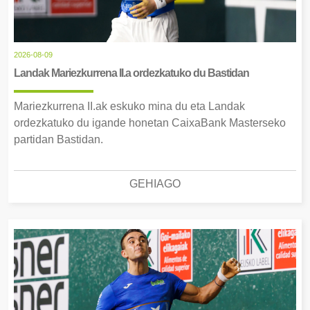
2026-08-09
Landak Mariezkurrena II.a ordezkatuko du Bastidan
Mariezkurrena II.ak eskuko mina du eta Landak
ordezkatuko du igande honetan CaixaBank Masterseko
partidan Bastidan.
GEHIAGO