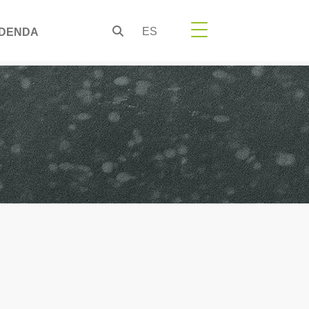
ES
DENDA