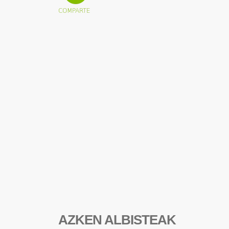
AZKEN ALBISTEAK