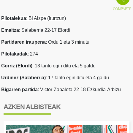
Pilotalekua
: Bi Aizpe (Irurtzun)
Emaitza
: Salaberria 22-17 Elordi
Partidaren iraupena
: Ordu 1 eta 3 minutu
Pilotakadak
: 274
Gorriz (Elordi)
: 13 tanto egin ditu eta 5 galdu
Urdinez (Salaberria)
: 17 tanto egin ditu eta 4 galdu
Bigarren partida
: Victor-Zabaleta 22-18 Ezkurdia-Arbizu
AZKEN ALBISTEAK