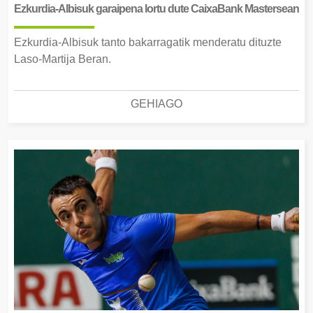
Ezkurdia-Albisuk garaipena lortu dute CaixaBank Mastersean
Ezkurdia-Albisuk tanto bakarragatik menderatu dituzte
Laso-Martija Beran.
GEHIAGO