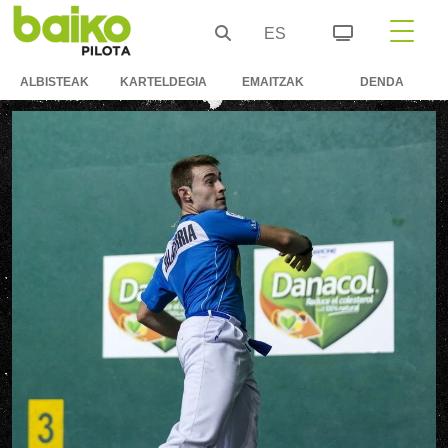
ES
ALBISTEAK
KARTELDEGIA
EMAITZAK
DENDA