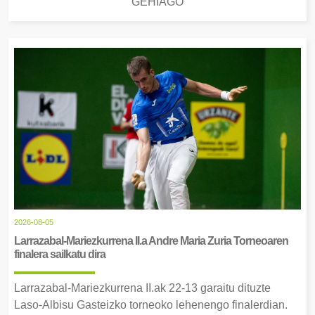
GEHIAGO
2026-08-05
Larrazabal-Mariezkurrena II.a Andre Maria Zuria Torneoaren
finalera sailkatu dira
Larrazabal-Mariezkurrena II.ak 22-13 garaitu dituzte
Laso-Albisu Gasteizko torneoko lehenengo finalerdian.