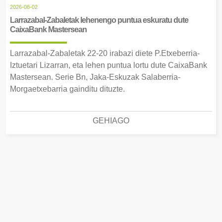
2026-08-02
Larrazabal-Zabaletak lehenengo puntua eskuratu dute
CaixaBank Mastersean
Larrazabal-Zabaletak 22-20 irabazi diete P.Etxeberria-
Iztuetari Lizarran, eta lehen puntua lortu dute CaixaBank
Mastersean. Serie Bn, Jaka-Eskuzak Salaberria-
Morgaetxebarria gainditu dituzte.
GEHIAGO