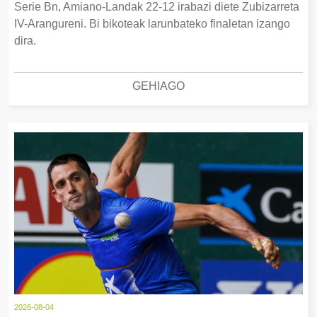
Serie Bn, Amiano-Landak 22-12 irabazi diete Zubizarreta
IV-Arangureni. Bi bikoteak larunbateko finaletan izango
dira.
GEHIAGO
2026-08-04