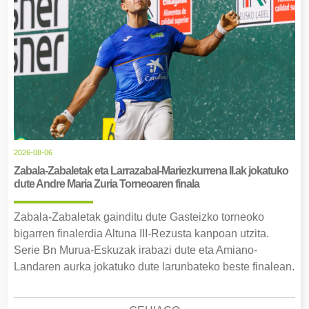
2026-08-06
Zabala-Zabaletak eta Larrazabal-Mariezkurrena II.ak jokatuko
dute Andre Maria Zuria Torneoaren finala
Zabala-Zabaletak gainditu dute Gasteizko torneoko
bigarren finalerdia Altuna III-Rezusta kanpoan utzita.
Serie Bn Murua-Eskuzak irabazi dute eta Amiano-
Landaren aurka jokatuko dute larunbateko beste finalean.