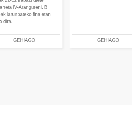
k 22-12 irabazi diete
arreta IV-Arangureni. Bi
eak larunbateko finaletan
o dira.
GEHIAGO
GEHIAGO