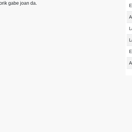
orik gabe joan da.
E
A
L
L
E
A