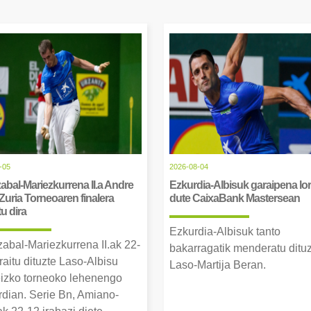
-05
2026-08-04
abal-Mariezkurrena II.a Andre
Ezkurdia-Albisuk garaipena lor
Zuria Torneoaren finalera
dute CaixaBank Mastersean
tu dira
Ezkurdia-Albisuk tanto
zabal-Mariezkurrena II.ak 22-
bakarragatik menderatu ditu
raitu dituzte Laso-Albisu
Laso-Martija Beran.
izko torneoko lehenengo
erdian. Serie Bn, Amiano-