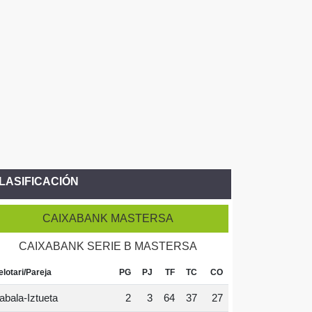
LASIFICACIÓN
CAIXABANK MASTERSA
CAIXABANK SERIE B MASTERSA
elotari/Pareja
PG
PJ
TF
TC
CO
abala-Iztueta
2
3
64
37
27