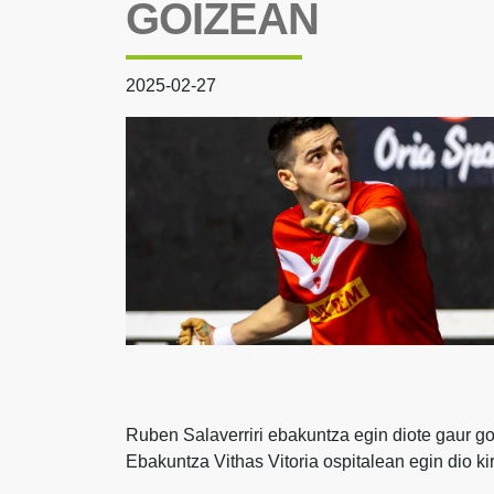
GOIZEAN
2025-02-27
Ruben Salaverriri ebakuntza egin diote gaur g
Ebakuntza Vithas Vitoria ospitalean egin dio ki