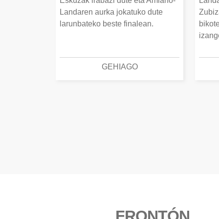
Eskuzak irabazi dute eta Amiano-
Landa
Landaren aurka jokatuko dute
Zubiz
larunbateko beste finalean.
bikot
izang
GEHIAGO
FRONTÓN