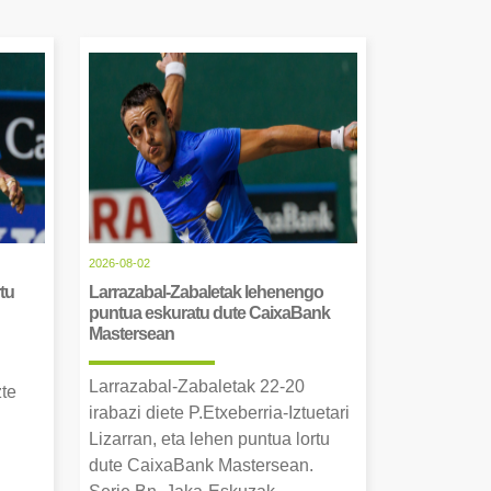
2026-08-02
tu
Larrazabal-Zabaletak lehenengo
puntua eskuratu dute CaixaBank
Mastersean
Larrazabal-Zabaletak 22-20
zte
irabazi diete P.Etxeberria-Iztuetari
Lizarran, eta lehen puntua lortu
dute CaixaBank Mastersean.