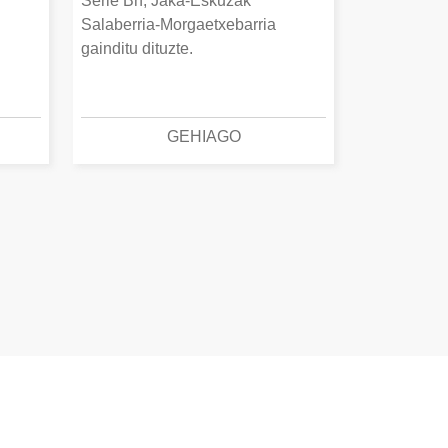
Serie Bn, Jaka-Eskuzak
Salaberria-Morgaetxebarria
gainditu dituzte.
GEHIAGO