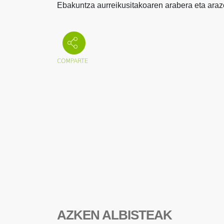
Ebakuntza aurreikusitakoaren arabera eta araz
AZKEN ALBISTEAK