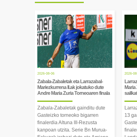
2026-08-06
2026-08
Zabala-Zabaletak eta Larrazabal-
Larraz
Mariezkurrena II.ak jokatuko dute
Maria 
Andre Maria Zuria Torneoaren finala
sailka
Zabala-Zabaletak gainditu dute
Larra
Gasteizko torneoko bigarren
13 ga
finalerdia Altuna III-Rezusta
Gaste
kanpoan utzita. Serie Bn Murua-
final