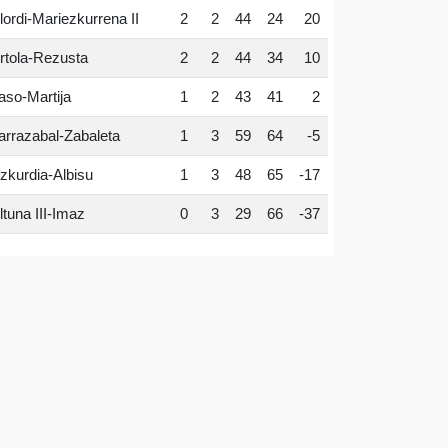
lordi-Mariezkurrena II
2
2
44
24
20
rtola-Rezusta
2
2
44
34
10
aso-Martija
1
2
43
41
2
arrazabal-Zabaleta
1
3
59
64
-5
zkurdia-Albisu
1
3
48
65
-17
ltuna III-Imaz
0
3
29
66
-37