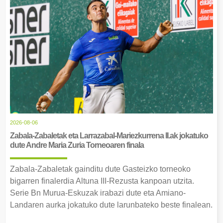
2026-08-06
Zabala-Zabaletak eta Larrazabal-Mariezkurrena II.ak jokatuko
dute Andre Maria Zuria Torneoaren finala
Zabala-Zabaletak gainditu dute Gasteizko torneoko
bigarren finalerdia Altuna III-Rezusta kanpoan utzita.
Serie Bn Murua-Eskuzak irabazi dute eta Amiano-
Landaren aurka jokatuko dute larunbateko beste finalean.