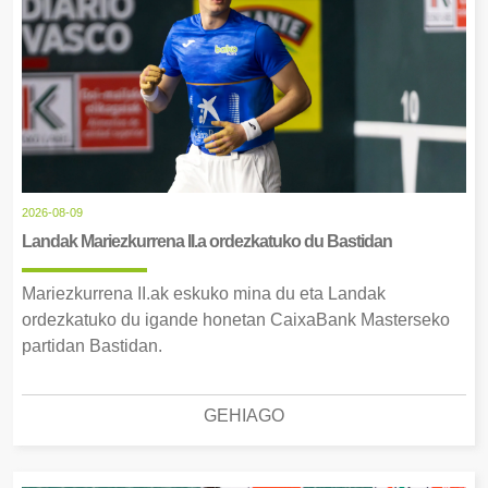
2026-08-09
Landak Mariezkurrena II.a ordezkatuko du Bastidan
Mariezkurrena II.ak eskuko mina du eta Landak
ordezkatuko du igande honetan CaixaBank Masterseko
partidan Bastidan.
GEHIAGO