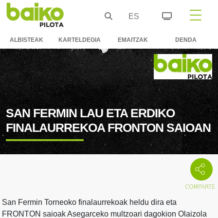
ES
ALBISTEAK
KARTELDEGIA
EMAITZAK
DENDA
SAN FERMIN LAU ETA ERDIKO
FINALAURREKOA FRONTON SAIOAN
San Fermin Torneoko finalaurrekoak heldu dira eta
FRONTON saioak Asegarceko multzoari dagokion Olaizola