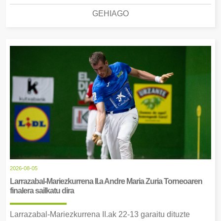
GEHIAGO
2026-08-05
Larrazabal-Mariezkurrena II.a Andre Maria Zuria Torneoaren
finalera sailkatu dira
Larrazabal-Mariezkurrena II.ak 22-13 garaitu dituzte