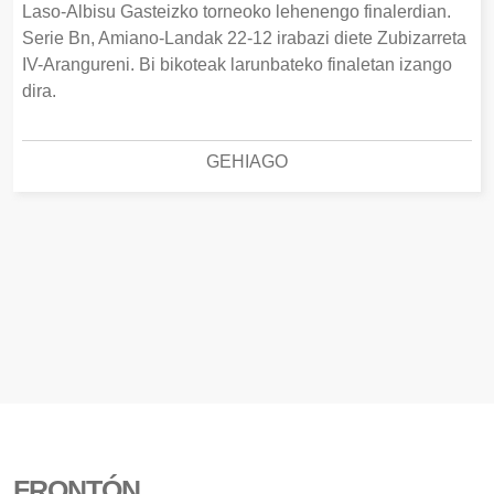
Laso-Albisu Gasteizko torneoko lehenengo finalerdian.
Serie Bn, Amiano-Landak 22-12 irabazi diete Zubizarreta
IV-Arangureni. Bi bikoteak larunbateko finaletan izango
dira.
GEHIAGO
FRONTÓN