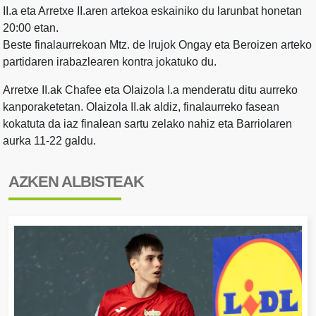
II.a eta Arretxe II.aren artekoa eskainiko du larunbat honetan
20:00 etan.
Beste finalaurrekoan Mtz. de Irujok Ongay eta Beroizen arteko
partidaren irabazlearen kontra jokatuko du.
Arretxe II.ak Chafee eta Olaizola I.a menderatu ditu aurreko
kanporaketetan. Olaizola II.ak aldiz, finalaurreko fasean
kokatuta da iaz finalean sartu zelako nahiz eta Barriolaren
aurka 11-22 galdu.
AZKEN ALBISTEAK