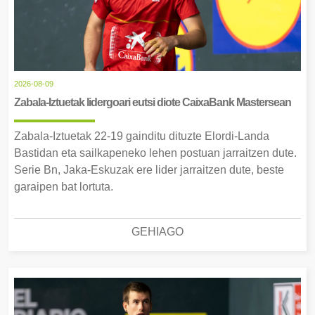
2026-08-09
Zabala-Iztuetak lidergoari eutsi diote CaixaBank Mastersean
Zabala-Iztuetak 22-19 gainditu dituzte Elordi-Landa
Bastidan eta sailkapeneko lehen postuan jarraitzen dute.
Serie Bn, Jaka-Eskuzak ere lider jarraitzen dute, beste
garaipen bat lortuta.
GEHIAGO