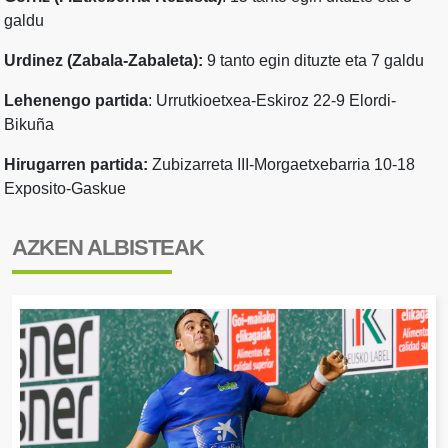
galdu
Urdinez (Zabala-Zabaleta):
9 tanto egin dituzte eta 7 galdu
Lehenengo partida
: Urrutkioetxea-Eskiroz 22-9 Elordi-
Bikuña
Hirugarren partida:
Zubizarreta III-Morgaetxebarria 10-18
Exposito-Gaskue
AZKEN ALBISTEAK