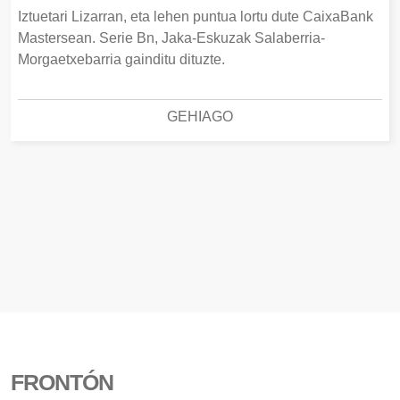
Iztuetari Lizarran, eta lehen puntua lortu dute CaixaBank
Mastersean. Serie Bn, Jaka-Eskuzak Salaberria-
Morgaetxebarria gainditu dituzte.
GEHIAGO
FRONTÓN