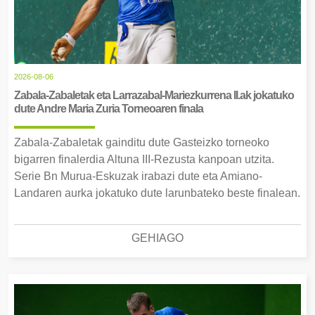
2026-08-06
Zabala-Zabaletak eta Larrazabal-Mariezkurrena II.ak jokatuko
dute Andre Maria Zuria Torneoaren finala
Zabala-Zabaletak gainditu dute Gasteizko torneoko
bigarren finalerdia Altuna III-Rezusta kanpoan utzita.
Serie Bn Murua-Eskuzak irabazi dute eta Amiano-
Landaren aurka jokatuko dute larunbateko beste finalean.
GEHIAGO