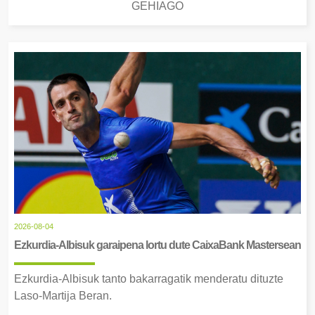
GEHIAGO
2026-08-04
Ezkurdia-Albisuk garaipena lortu dute CaixaBank Mastersean
Ezkurdia-Albisuk tanto bakarragatik menderatu dituzte
Laso-Martija Beran.