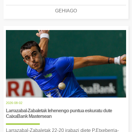
GEHIAGO
2026-08-02
Larrazabal-Zabaletak lehenengo puntua eskuratu dute
CaixaBank Mastersean
Larrazabal-Zabaletak 22-20 irabazi diete P.Etxeberria-