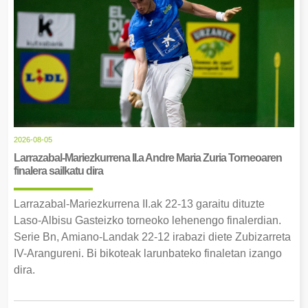
2026-08-05
Larrazabal-Mariezkurrena II.a Andre Maria Zuria Torneoaren
finalera sailkatu dira
Larrazabal-Mariezkurrena II.ak 22-13 garaitu dituzte
Laso-Albisu Gasteizko torneoko lehenengo finalerdian.
Serie Bn, Amiano-Landak 22-12 irabazi diete Zubizarreta
IV-Arangureni. Bi bikoteak larunbateko finaletan izango
dira.