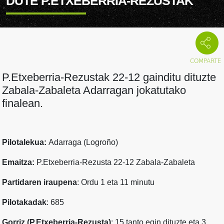
DUTE P.ETXEBERRIA-REZUSTAK
P.Etxeberria-Rezustak 22-12 gainditu dituzte
Zabala-Zabaleta Adarragan jokatutako
finalean.
Pilotalekua:
Adarraga (Logroño)
Emaitza:
P.Etxeberria-Rezusta 22-12 Zabala-Zabaleta
Partidaren iraupena
: Ordu 1 eta 11 minutu
Pilotakadak
: 685
Gorriz (P.Etxeberria-Rezusta)
: 15 tanto egin dituzte eta 3