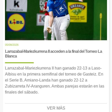
05/08/2026
Larrazabal-Mariezkurrena II acceden a la final del Torneo La
Blanca
Larrazabal-Mariezkurrena II han ganado 22-13 a Laso-
Albisu en la primera semifinal del torneo de Gasteiz. En
el Serie B, Amiano-Landa han ganado 22-12 a
Zubizarreta IV-Aranguren. Ambas parejas estarán en las
finales del sábado.
VER MÁS