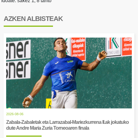
Idoate: sakez 1, 8 tanto
AZKEN ALBISTEAK
2026-08-06
Zabala-Zabaletak eta Larrazabal-Mariezkurrena II.ak jokatuko
dute Andre Maria Zuria Torneoaren finala