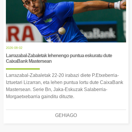
2026-08-02
Larrazabal-Zabaletak lehenengo puntua eskuratu dute
CaixaBank Mastersean
Larrazabal-Zabaletak 22-20 irabazi diete P.Etxeberria-
Iztuetari Lizarran, eta lehen puntua lortu dute CaixaBank
Mastersean. Serie Bn, Jaka-Eskuzak Salaberria-
Morgaetxebarria gainditu dituzte.
GEHIAGO