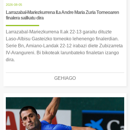
2026-08-05
Larrazabal-Mariezkurrena II.a Andre Maria Zuria Torneoaren
finalera sailkatu dira
Larrazabal-Mariezkurrena II.ak 22-13 garaitu dituzte
Laso-Albisu Gasteizko torneoko lehenengo finalerdian.
Serie Bn, Amiano-Landak 22-12 irabazi diete Zubizarreta
IV-Arangureni. Bi bikoteak larunbateko finaletan izango
dira.
GEHIAGO