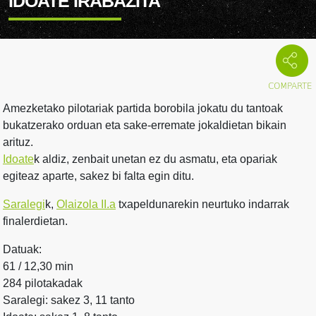
IDOATE IRABAZITA
Amezketako pilotariak partida borobila jokatu du tantoak
bukatzerako orduan eta sake-erremate jokaldietan bikain
arituz.
Idoate
k aldiz, zenbait unetan ez du asmatu, eta opariak
egiteaz aparte, sakez bi falta egin ditu.
Saralegi
k,
Olaizola II.a
txapeldunarekin neurtuko indarrak
finalerdietan.
Datuak:
61 / 12,30 min
284 pilotakadak
Saralegi: sakez 3, 11 tanto