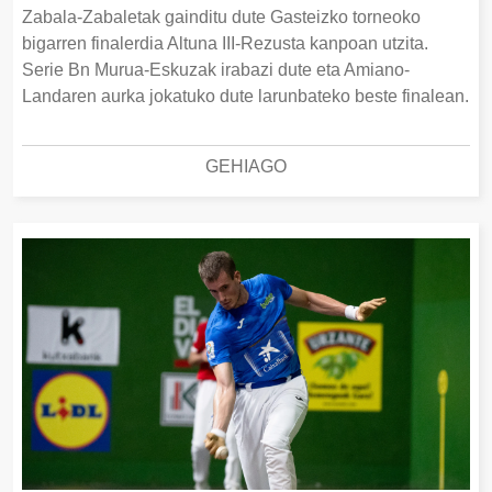
Zabala-Zabaletak gainditu dute Gasteizko torneoko
bigarren finalerdia Altuna III-Rezusta kanpoan utzita.
Serie Bn Murua-Eskuzak irabazi dute eta Amiano-
Landaren aurka jokatuko dute larunbateko beste finalean.
GEHIAGO