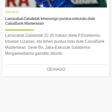
2026-08-02
Larrazabal-Zabaletak lehenengo puntua eskuratu dute
CaixaBank Mastersean
Larrazabal-Zabaletak 22-20 irabazi diete P.Etxeberria-
Iztuetari Lizarran, eta lehen puntua lortu dute CaixaBank
Mastersean. Serie Bn, Jaka-Eskuzak Salaberria-
Morgaetxebarria gainditu dituzte.
GEHIAGO