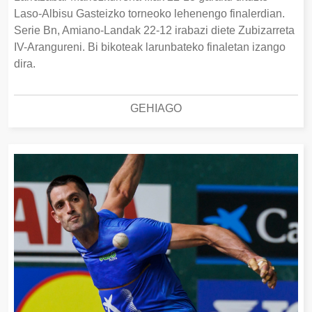
Laso-Albisu Gasteizko torneoko lehenengo finalerdian.
Serie Bn, Amiano-Landak 22-12 irabazi diete Zubizarreta
IV-Arangureni. Bi bikoteak larunbateko finaletan izango
dira.
GEHIAGO