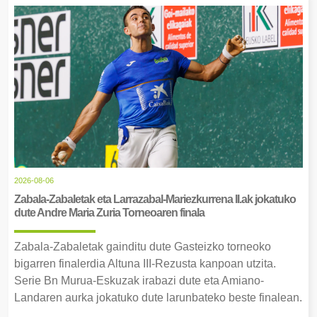
2026-08-06
Zabala-Zabaletak eta Larrazabal-Mariezkurrena II.ak jokatuko
dute Andre Maria Zuria Torneoaren finala
Zabala-Zabaletak gainditu dute Gasteizko torneoko
bigarren finalerdia Altuna III-Rezusta kanpoan utzita.
Serie Bn Murua-Eskuzak irabazi dute eta Amiano-
Landaren aurka jokatuko dute larunbateko beste finalean.