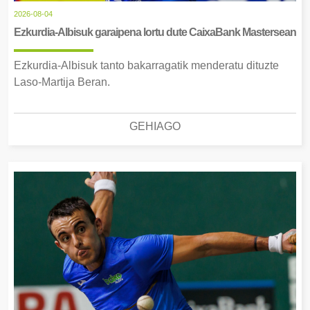
2026-08-04
Ezkurdia-Albisuk garaipena lortu dute CaixaBank Mastersean
Ezkurdia-Albisuk tanto bakarragatik menderatu dituzte
Laso-Martija Beran.
GEHIAGO