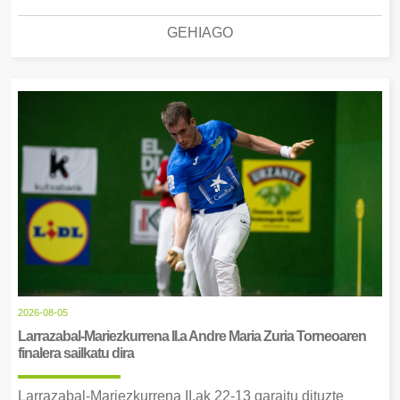
GEHIAGO
2026-08-05
Larrazabal-Mariezkurrena II.a Andre Maria Zuria Torneoaren
finalera sailkatu dira
Larrazabal-Mariezkurrena II.ak 22-13 garaitu dituzte