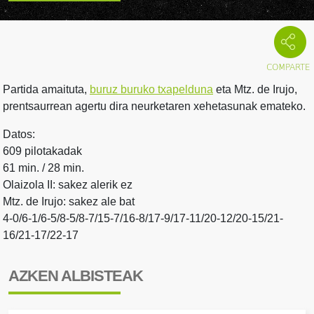
Partida amaituta,
buruz buruko txapelduna
eta Mtz. de Irujo,
prentsaurrean agertu dira neurketaren xehetasunak emateko.
Datos:
609 pilotakadak
61 min. / 28 min.
Olaizola II: sakez alerik ez
Mtz. de Irujo: sakez ale bat
4-0/6-1/6-5/8-5/8-7/15-7/16-8/17-9/17-11/20-12/20-15/21-
16/21-17/22-17
AZKEN ALBISTEAK