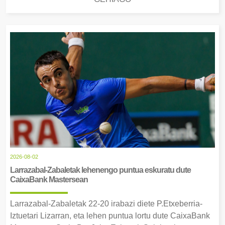
2026-08-02
Larrazabal-Zabaletak lehenengo puntua eskuratu dute
CaixaBank Mastersean
Larrazabal-Zabaletak 22-20 irabazi diete P.Etxeberria-
Iztuetari Lizarran, eta lehen puntua lortu dute CaixaBank