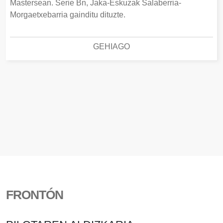
Mastersean. Serie Bn, Jaka-Eskuzak Salaberria-
Morgaetxebarria gainditu dituzte.
GEHIAGO
FRONTÓN