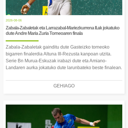
2026-08-06
Zabala-Zabaletak eta Larrazabal-Mariezkurrena II.ak jokatuko
dute Andre Maria Zuria Torneoaren finala
Zabala-Zabaletak gainditu dute Gasteizko torneoko
bigarren finalerdia Altuna III-Rezusta kanpoan utzita.
Serie Bn Murua-Eskuzak irabazi dute eta Amiano-
Landaren aurka jokatuko dute larunbateko beste finalean.
GEHIAGO