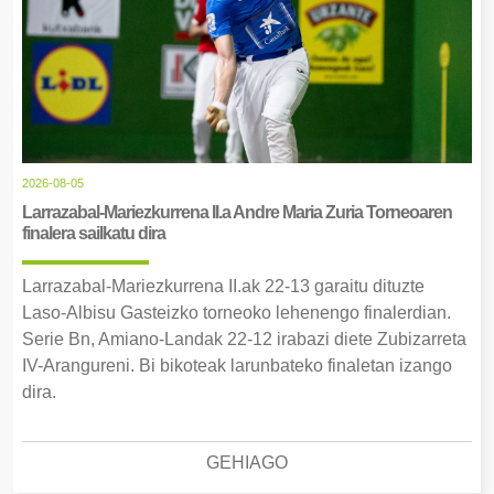
2026-08-05
Larrazabal-Mariezkurrena II.a Andre Maria Zuria Torneoaren
finalera sailkatu dira
Larrazabal-Mariezkurrena II.ak 22-13 garaitu dituzte
Laso-Albisu Gasteizko torneoko lehenengo finalerdian.
Serie Bn, Amiano-Landak 22-12 irabazi diete Zubizarreta
IV-Arangureni. Bi bikoteak larunbateko finaletan izango
dira.
GEHIAGO