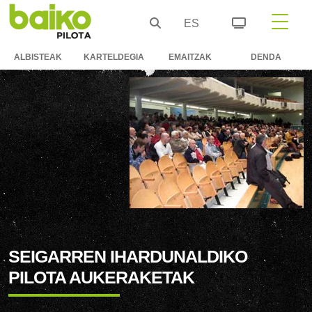
ES
ALBISTEAK
KARTELDEGIA
EMAITZAK
DENDA
SEIGARREN IHARDUNALDIKO
PILOTA AUKERAKETAK