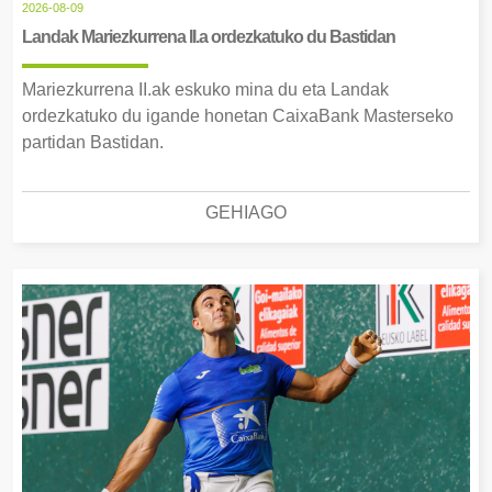
2026-08-09
Landak Mariezkurrena II.a ordezkatuko du Bastidan
Mariezkurrena II.ak eskuko mina du eta Landak
ordezkatuko du igande honetan CaixaBank Masterseko
partidan Bastidan.
GEHIAGO