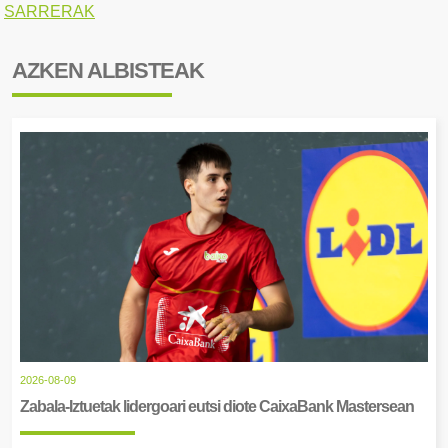
SARRERAK
AZKEN ALBISTEAK
2026-08-09
Zabala-Iztuetak lidergoari eutsi diote CaixaBank Mastersean