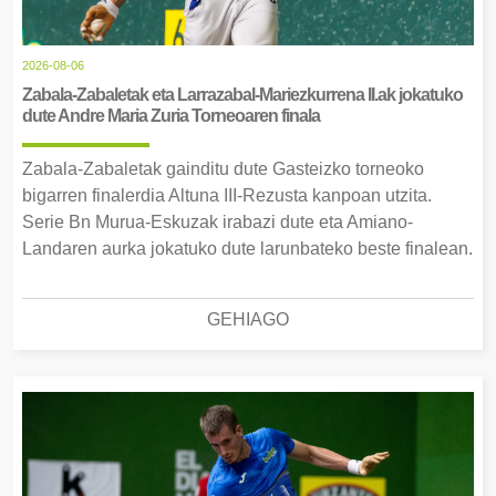
2026-08-06
Zabala-Zabaletak eta Larrazabal-Mariezkurrena II.ak jokatuko
dute Andre Maria Zuria Torneoaren finala
Zabala-Zabaletak gainditu dute Gasteizko torneoko
bigarren finalerdia Altuna III-Rezusta kanpoan utzita.
Serie Bn Murua-Eskuzak irabazi dute eta Amiano-
Landaren aurka jokatuko dute larunbateko beste finalean.
GEHIAGO