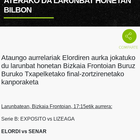
ATERAKO DA LARUNBAT HONETAN
BILBON
Ataungo aurrelariak Elordiren aurka jokatuko
du larunbat honetan Bizkaia Frontoian Buruz
Buruko Txapelketako final-zortzirenetako
kanporaketa
Larunbatean, Bizkaia Frontoian, 17:15etik aurrera:
Serie B: EXPOSITO vs LIZEAGA
ELORDI vs SENAR