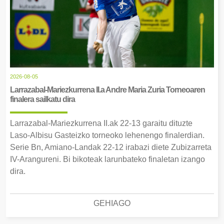
2026-08-05
Larrazabal-Mariezkurrena II.a Andre Maria Zuria Torneoaren
finalera sailkatu dira
Larrazabal-Mariezkurrena II.ak 22-13 garaitu dituzte
Laso-Albisu Gasteizko torneoko lehenengo finalerdian.
Serie Bn, Amiano-Landak 22-12 irabazi diete Zubizarreta
IV-Arangureni. Bi bikoteak larunbateko finaletan izango
dira.
GEHIAGO