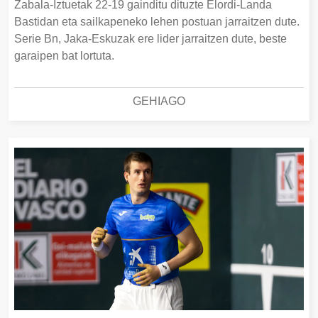
Zabala-Iztuetak 22-19 gainditu dituzte Elordi-Landa
Bastidan eta sailkapeneko lehen postuan jarraitzen dute.
Serie Bn, Jaka-Eskuzak ere lider jarraitzen dute, beste
garaipen bat lortuta.
GEHIAGO