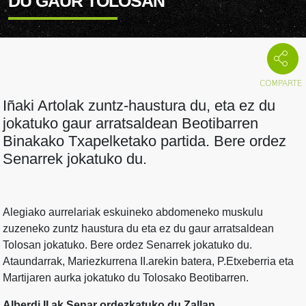
DU GAUR TOLOSAN
Iñaki Artolak zuntz-haustura du, eta ez du
jokatuko gaur arratsaldean Beotibarren
Binakako Txapelketako partida. Bere ordez
Senarrek jokatuko du.
Alegiako aurrelariak eskuineko abdomeneko muskulu
zuzeneko zuntz haustura du eta ez du gaur arratsaldean
Tolosan jokatuko. Bere ordez Senarrek jokatuko du.
Ataundarrak, Mariezkurrena II.arekin batera, P.Etxeberria eta
Martijaren aurka jokatuko du Tolosako Beotibarren.
Alberdi II.ak Senar ordezkatuko du Zallan