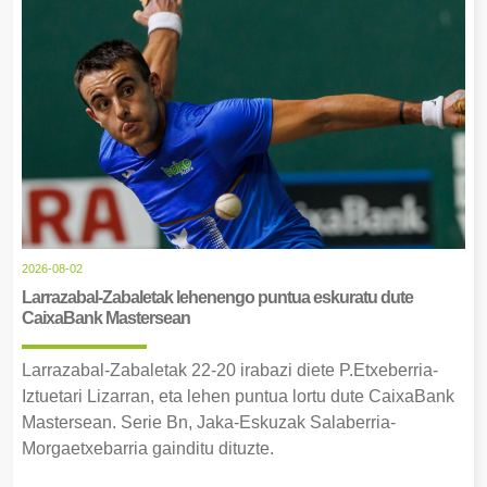
2026-08-02
Larrazabal-Zabaletak lehenengo puntua eskuratu dute
CaixaBank Mastersean
Larrazabal-Zabaletak 22-20 irabazi diete P.Etxeberria-
Iztuetari Lizarran, eta lehen puntua lortu dute CaixaBank
Mastersean. Serie Bn, Jaka-Eskuzak Salaberria-
Morgaetxebarria gainditu dituzte.