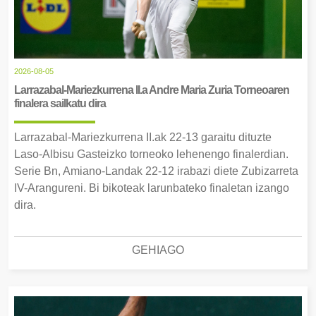
2026-08-05
Larrazabal-Mariezkurrena II.a Andre Maria Zuria Torneoaren
finalera sailkatu dira
Larrazabal-Mariezkurrena II.ak 22-13 garaitu dituzte
Laso-Albisu Gasteizko torneoko lehenengo finalerdian.
Serie Bn, Amiano-Landak 22-12 irabazi diete Zubizarreta
IV-Arangureni. Bi bikoteak larunbateko finaletan izango
dira.
GEHIAGO