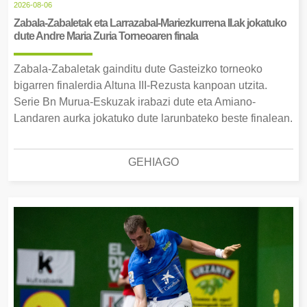
2026-08-06
Zabala-Zabaletak eta Larrazabal-Mariezkurrena II.ak jokatuko
dute Andre Maria Zuria Torneoaren finala
Zabala-Zabaletak gainditu dute Gasteizko torneoko
bigarren finalerdia Altuna III-Rezusta kanpoan utzita.
Serie Bn Murua-Eskuzak irabazi dute eta Amiano-
Landaren aurka jokatuko dute larunbateko beste finalean.
GEHIAGO