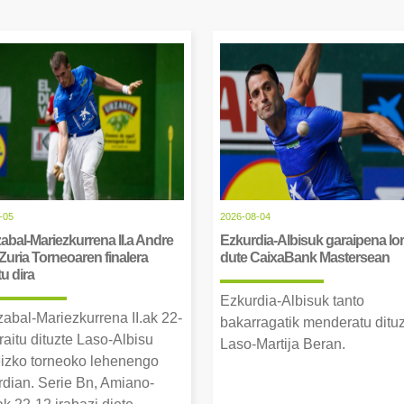
-05
2026-08-04
abal-Mariezkurrena II.a Andre
Ezkurdia-Albisuk garaipena lor
Zuria Torneoaren finalera
dute CaixaBank Mastersean
tu dira
Ezkurdia-Albisuk tanto
zabal-Mariezkurrena II.ak 22-
bakarragatik menderatu ditu
raitu dituzte Laso-Albisu
Laso-Martija Beran.
izko torneoko lehenengo
erdian. Serie Bn, Amiano-