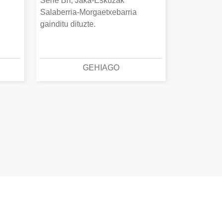
Serie Bn, Jaka-Eskuzak
Salaberria-Morgaetxebarria
gainditu dituzte.
GEHIAGO