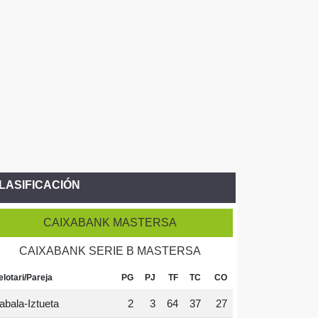
LASIFICACIÓN
CAIXABANK MASTERSA
CAIXABANK SERIE B MASTERSA
elotari/Pareja
PG
PJ
TF
TC
CO
abala-Iztueta
2
3
64
37
27