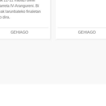
k 22-12 irabazi diete
arreta IV-Arangureni. Bi
eak larunbateko finaletan
o dira.
GEHIAGO
GEHIAGO