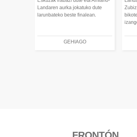
Eskuzak irabazi dute eta Amiano-
Landa
Landaren aurka jokatuko dute
Zubiz
larunbateko beste finalean.
bikot
izang
GEHIAGO
FRONTÓN