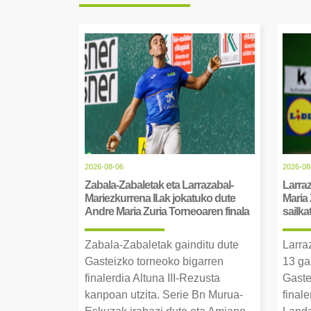
2026-08-06
2026-08
Zabala-Zabaletak eta Larrazabal-
Larraz
Mariezkurrena II.ak jokatuko dute
Maria 
Andre Maria Zuria Torneoaren finala
sailka
Zabala-Zabaletak gainditu dute
Larra
Gasteizko torneoko bigarren
13 ga
finalerdia Altuna III-Rezusta
Gaste
kanpoan utzita. Serie Bn Murua-
final