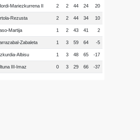
lordi-Mariezkurrena II
2
2
44
24
20
rtola-Rezusta
2
2
44
34
10
aso-Martija
1
2
43
41
2
arrazabal-Zabaleta
1
3
59
64
-5
zkurdia-Albisu
1
3
48
65
-17
ltuna III-Imaz
0
3
29
66
-37