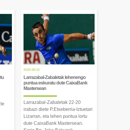
2026-08-02
tu
Larrazabal-Zabaletak lehenengo
puntua eskuratu dute CaixaBank
Mastersean
Larrazabal-Zabaletak 22-20
zte
irabazi diete P.Etxeberria-Iztuetari
Lizarran, eta lehen puntua lortu
dute CaixaBank Mastersean.