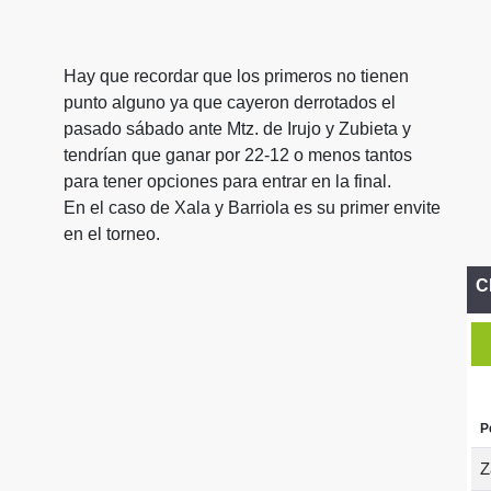
Hay que recordar que los primeros no tienen
punto alguno ya que cayeron derrotados el
pasado sábado ante Mtz. de Irujo y Zubieta y
tendrían que ganar por 22-12 o menos tantos
para tener opciones para entrar en la final.
En el caso de Xala y Barriola es su primer envite
en el torneo.
C
P
Z