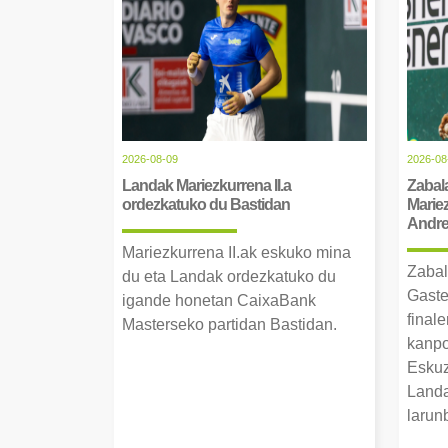
2026-08-09
2026-08
Landak Mariezkurrena II.a
Zabala
ordezkatuko du Bastidan
Mariez
Andre 
Mariezkurrena II.ak eskuko mina
Zabal
du eta Landak ordezkatuko du
Gaste
igande honetan CaixaBank
finale
Masterseko partidan Bastidan.
kanpo
Eskuz
Landa
larun