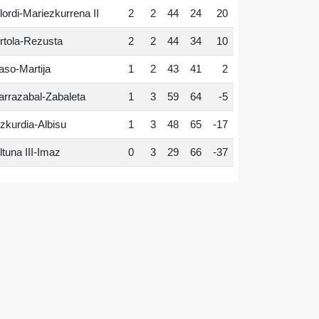
lordi-Mariezkurrena II
2
2
44
24
20
rtola-Rezusta
2
2
44
34
10
aso-Martija
1
2
43
41
2
arrazabal-Zabaleta
1
3
59
64
-5
zkurdia-Albisu
1
3
48
65
-17
ltuna III-Imaz
0
3
29
66
-37