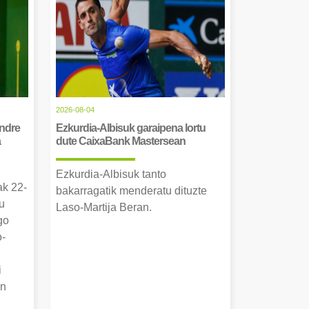
2026-08-04
Andre
Ezkurdia-Albisuk garaipena lortu
a
dute CaixaBank Mastersean
Ezkurdia-Albisuk tanto
ak 22-
bakarragatik menderatu dituzte
u
Laso-Martija Beran.
go
o-
i
an