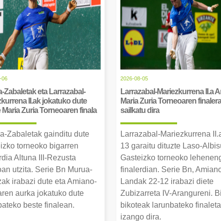
-06
2026-08-05
-Zabaletak eta Larrazabal-
Larrazabal-Mariezkurrena II.a 
kurrena II.ak jokatuko dute
Maria Zuria Torneoaren finaler
Maria Zuria Torneoaren finala
sailkatu dira
a-Zabaletak gainditu dute
Larrazabal-Mariezkurrena II.
izko torneoko bigarren
13 garaitu dituzte Laso-Albis
rdia Altuna III-Rezusta
Gasteizko torneoko lehenen
an utzita. Serie Bn Murua-
finalerdian. Serie Bn, Amian
ak irabazi dute eta Amiano-
Landak 22-12 irabazi diete
ren aurka jokatuko dute
Zubizarreta IV-Arangureni. B
bateko beste finalean.
bikoteak larunbateko finalet
izango dira.