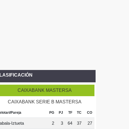
LASIFICACIÓN
CAIXABANK MASTERSA
CAIXABANK SERIE B MASTERSA
elotari/Pareja
PG
PJ
TF
TC
CO
abala-Iztueta
2
3
64
37
27