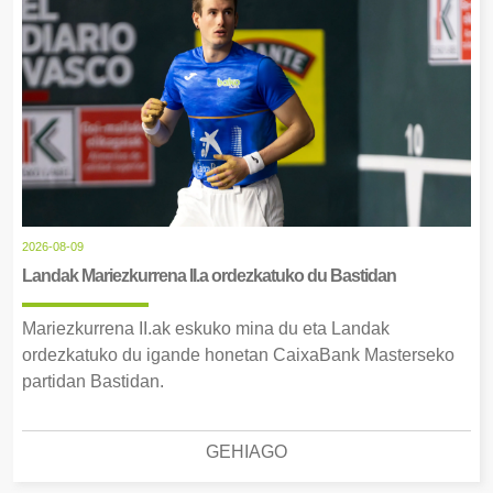
2026-08-09
Landak Mariezkurrena II.a ordezkatuko du Bastidan
Mariezkurrena II.ak eskuko mina du eta Landak
ordezkatuko du igande honetan CaixaBank Masterseko
partidan Bastidan.
GEHIAGO