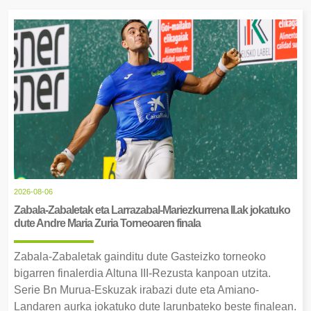
2026-08-06
Zabala-Zabaletak eta Larrazabal-Mariezkurrena II.ak jokatuko
dute Andre Maria Zuria Torneoaren finala
Zabala-Zabaletak gainditu dute Gasteizko torneoko
bigarren finalerdia Altuna III-Rezusta kanpoan utzita.
Serie Bn Murua-Eskuzak irabazi dute eta Amiano-
Landaren aurka jokatuko dute larunbateko beste finalean.