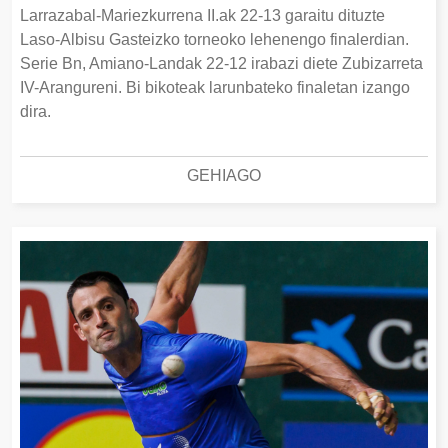
Larrazabal-Mariezkurrena II.ak 22-13 garaitu dituzte
Laso-Albisu Gasteizko torneoko lehenengo finalerdian.
Serie Bn, Amiano-Landak 22-12 irabazi diete Zubizarreta
IV-Arangureni. Bi bikoteak larunbateko finaletan izango
dira.
GEHIAGO