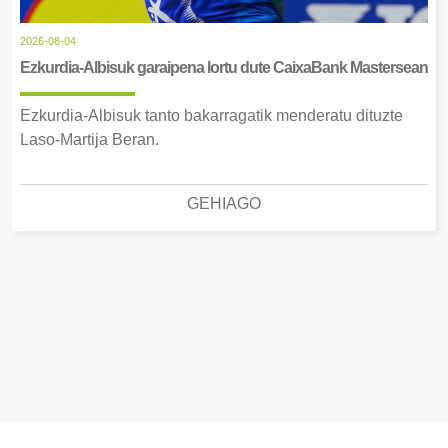
2026-08-04
Ezkurdia-Albisuk garaipena lortu dute CaixaBank Mastersean
Ezkurdia-Albisuk tanto bakarragatik menderatu dituzte
Laso-Martija Beran.
GEHIAGO