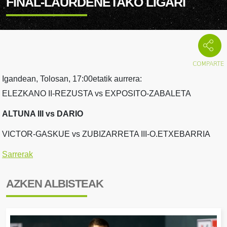
FINAL-LAURDENETAKO LIGARI
Igandean, Tolosan, 17:00etatik aurrera:
ELEZKANO II-REZUSTA vs EXPOSITO-ZABALETA
ALTUNA III vs DARIO
VICTOR-GASKUE vs ZUBIZARRETA III-O.ETXEBARRIA
Sarrerak
AZKEN ALBISTEAK