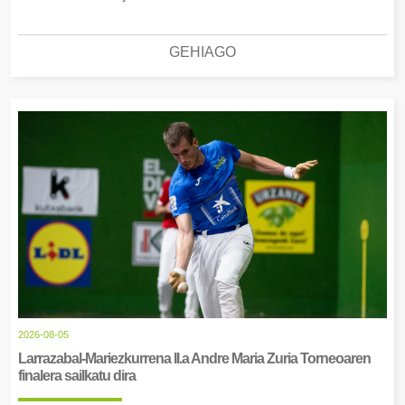
GEHIAGO
2026-08-05
Larrazabal-Mariezkurrena II.a Andre Maria Zuria Torneoaren
finalera sailkatu dira