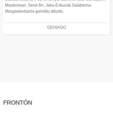
Mastersean. Serie Bn, Jaka-Eskuzak Salaberria-
Morgaetxebarria gainditu dituzte.
GEHIAGO
FRONTÓN