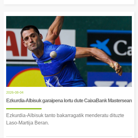
2026-08-04
Ezkurdia-Albisuk garaipena lortu dute CaixaBank Mastersean
Ezkurdia-Albisuk tanto bakarragatik menderatu dituzte
Laso-Martija Beran.