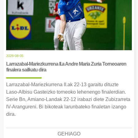
2026-08-05
Larrazabal-Mariezkurrena II.a Andre Maria Zuria Torneoaren
finalera sailkatu dira
Larrazabal-Mariezkurrena II.ak 22-13 garaitu dituzte
Laso-Albisu Gasteizko torneoko lehenengo finalerdian.
Serie Bn, Amiano-Landak 22-12 irabazi diete Zubizarreta
IV-Arangureni. Bi bikoteak larunbateko finaletan izango
dira.
GEHIAGO