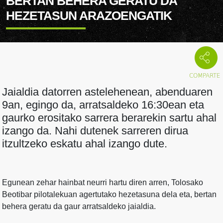
BERTAN BEHERA GERATU DA
HEZETASUN ARAZOENGATIK
Jaialdia datorren astelehenean, abenduaren
9an, egingo da, arratsaldeko 16:30ean eta
gaurko erositako sarrera berarekin sartu ahal
izango da. Nahi dutenek sarreren dirua
itzultzeko eskatu ahal izango dute.
Egunean zehar hainbat neurri hartu diren arren, Tolosako
Beotibar pilotalekuan agertutako hezetasuna dela eta, bertan
behera geratu da gaur arratsaldeko jaialdia.