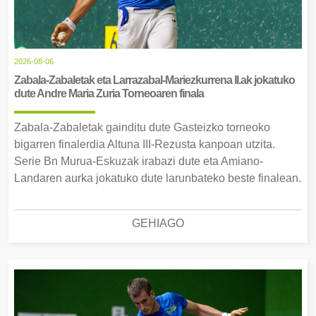
2026-08-06
Zabala-Zabaletak eta Larrazabal-Mariezkurrena II.ak jokatuko
dute Andre Maria Zuria Torneoaren finala
Zabala-Zabaletak gainditu dute Gasteizko torneoko
bigarren finalerdia Altuna III-Rezusta kanpoan utzita.
Serie Bn Murua-Eskuzak irabazi dute eta Amiano-
Landaren aurka jokatuko dute larunbateko beste finalean.
GEHIAGO