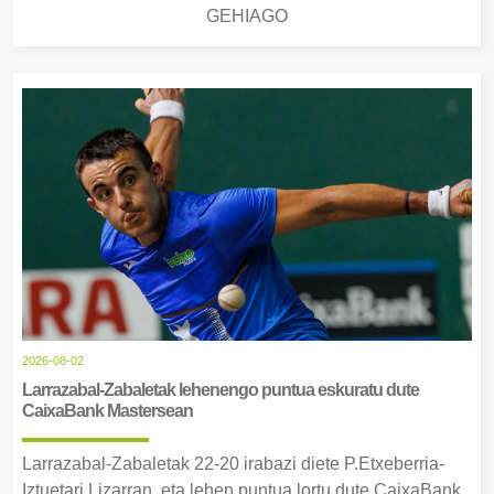
GEHIAGO
2026-08-02
Larrazabal-Zabaletak lehenengo puntua eskuratu dute
CaixaBank Mastersean
Larrazabal-Zabaletak 22-20 irabazi diete P.Etxeberria-
Iztuetari Lizarran, eta lehen puntua lortu dute CaixaBank