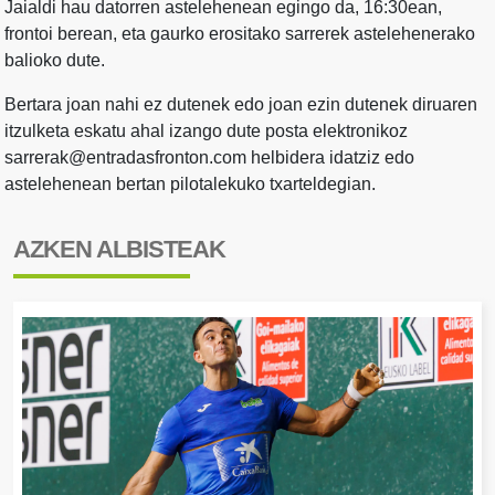
Jaialdi hau datorren astelehenean egingo da, 16:30ean,
frontoi berean, eta gaurko erositako sarrerek astelehenerako
balioko dute.
Bertara joan nahi ez dutenek edo joan ezin dutenek diruaren
itzulketa eskatu ahal izango dute posta elektronikoz
sarrerak@entradasfronton.com helbidera idatziz edo
astelehenean bertan pilotalekuko txarteldegian.
AZKEN ALBISTEAK