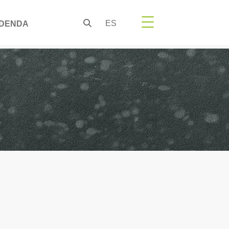
ES
DENDA