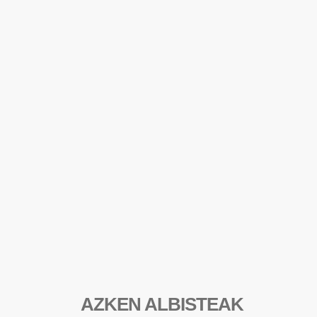
AZKEN ALBISTEAK