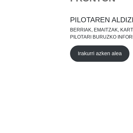
PILOTAREN ALDIZ
BERRIAK, EMAITZAK, KAR
PILOTARI BURUZKO INFOR
Irakurri azken alea