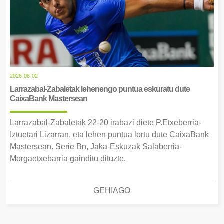
2026-08-02
Larrazabal-Zabaletak lehenengo puntua eskuratu dute
CaixaBank Mastersean
Larrazabal-Zabaletak 22-20 irabazi diete P.Etxeberria-
Iztuetari Lizarran, eta lehen puntua lortu dute CaixaBank
Mastersean. Serie Bn, Jaka-Eskuzak Salaberria-
Morgaetxebarria gainditu dituzte.
GEHIAGO