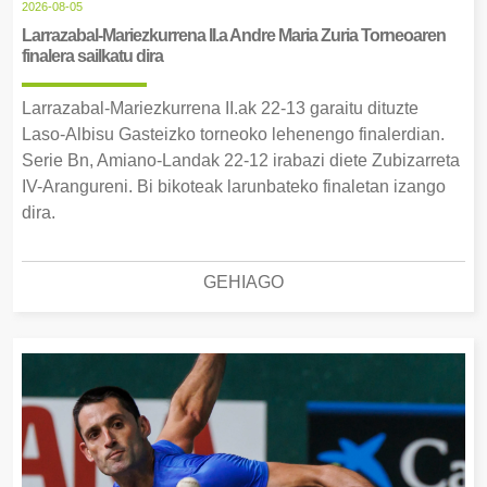
2026-08-05
Larrazabal-Mariezkurrena II.a Andre Maria Zuria Torneoaren
finalera sailkatu dira
Larrazabal-Mariezkurrena II.ak 22-13 garaitu dituzte
Laso-Albisu Gasteizko torneoko lehenengo finalerdian.
Serie Bn, Amiano-Landak 22-12 irabazi diete Zubizarreta
IV-Arangureni. Bi bikoteak larunbateko finaletan izango
dira.
GEHIAGO