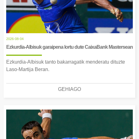
2026-08-04
Ezkurdia-Albisuk garaipena lortu dute CaixaBank Mastersean
Ezkurdia-Albisuk tanto bakarragatik menderatu dituzte
Laso-Martija Beran.
GEHIAGO