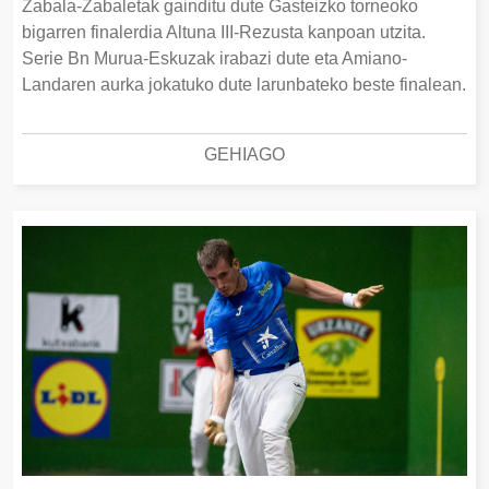
Zabala-Zabaletak gainditu dute Gasteizko torneoko
bigarren finalerdia Altuna III-Rezusta kanpoan utzita.
Serie Bn Murua-Eskuzak irabazi dute eta Amiano-
Landaren aurka jokatuko dute larunbateko beste finalean.
GEHIAGO