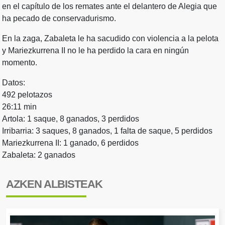
en el capítulo de los remates ante el delantero de Alegia que
ha pecado de conservadurismo.
En la zaga, Zabaleta le ha sacudido con violencia a la pelota
y Mariezkurrena II no le ha perdido la cara en ningún
momento.
Datos:
492 pelotazos
26:11 min
Artola: 1 saque, 8 ganados, 3 perdidos
Irribarria: 3 saques, 8 ganados, 1 falta de saque, 5 perdidos
Mariezkurrena II: 1 ganado, 6 perdidos
Zabaleta: 2 ganados
AZKEN ALBISTEAK