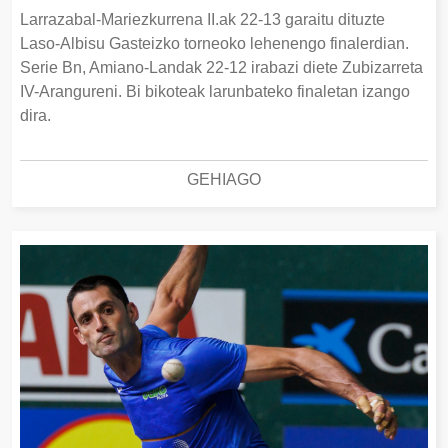
Larrazabal-Mariezkurrena II.ak 22-13 garaitu dituzte
Laso-Albisu Gasteizko torneoko lehenengo finalerdian.
Serie Bn, Amiano-Landak 22-12 irabazi diete Zubizarreta
IV-Arangureni. Bi bikoteak larunbateko finaletan izango
dira.
GEHIAGO