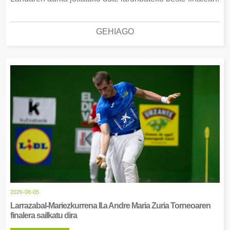
GEHIAGO
2026-08-05
Larrazabal-Mariezkurrena II.a Andre Maria Zuria Torneoaren
finalera sailkatu dira