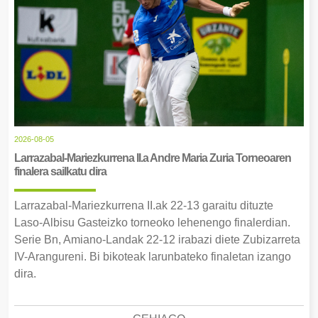
2026-08-05
Larrazabal-Mariezkurrena II.a Andre Maria Zuria Torneoaren
finalera sailkatu dira
Larrazabal-Mariezkurrena II.ak 22-13 garaitu dituzte
Laso-Albisu Gasteizko torneoko lehenengo finalerdian.
Serie Bn, Amiano-Landak 22-12 irabazi diete Zubizarreta
IV-Arangureni. Bi bikoteak larunbateko finaletan izango
dira.