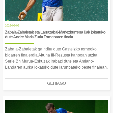
2026-08-06
Zabala-Zabaletak eta Larrazabal-Mariezkurrena II.ak jokatuko
dute Andre Maria Zuria Torneoaren finala
Zabala-Zabaletak gainditu dute Gasteizko torneoko
bigarren finalerdia Altuna III-Rezusta kanpoan utzita.
Serie Bn Murua-Eskuzak irabazi dute eta Amiano-
Landaren aurka jokatuko dute larunbateko beste finalean.
GEHIAGO