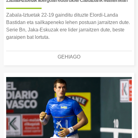
Zabala-Iztuetak lidergoari eutsi diote CaixaBank Mastersean
Zabala-Iztuetak 22-19 gainditu dituzte Elordi-Landa
Bastidan eta sailkapeneko lehen postuan jarraitzen dute.
Serie Bn, Jaka-Eskuzak ere lider jarraitzen dute, beste
garaipen bat lortuta.
GEHIAGO