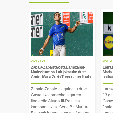
2026-08-06
2026-08
Zabala-Zabaletak eta Larrazabal-
Larraz
Mariezkurrena II.ak jokatuko dute
Maria 
Andre Maria Zuria Torneoaren finala
sailka
Zabala-Zabaletak gainditu dute
Larra
Gasteizko torneoko bigarren
13 ga
finalerdia Altuna III-Rezusta
Gaste
kanpoan utzita. Serie Bn Murua-
final