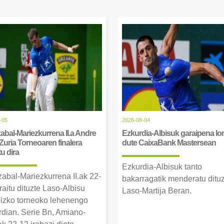
-05
2026-08-04
abal-Mariezkurrena II.a Andre
Ezkurdia-Albisuk garaipena lor
Zuria Torneoaren finalera
dute CaixaBank Mastersean
tu dira
Ezkurdia-Albisuk tanto
zabal-Mariezkurrena II.ak 22-
bakarragatik menderatu ditu
raitu dituzte Laso-Albisu
Laso-Martija Beran.
izko torneoko lehenengo
erdian. Serie Bn, Amiano-