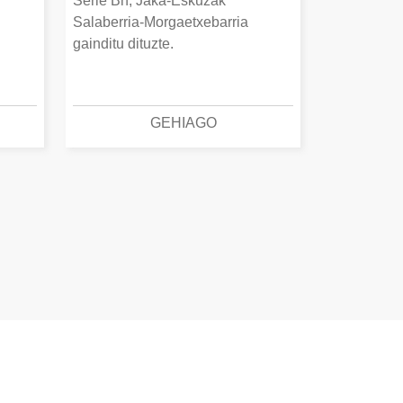
Serie Bn, Jaka-Eskuzak
Salaberria-Morgaetxebarria
gainditu dituzte.
GEHIAGO