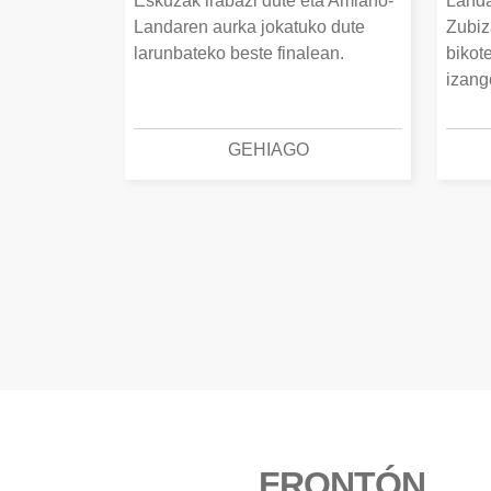
Eskuzak irabazi dute eta Amiano-
Landa
Landaren aurka jokatuko dute
Zubiz
larunbateko beste finalean.
bikot
izang
GEHIAGO
FRONTÓN