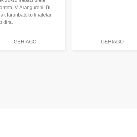
k 22-12 irabazi diete
arreta IV-Arangureni. Bi
eak larunbateko finaletan
o dira.
GEHIAGO
GEHIAGO