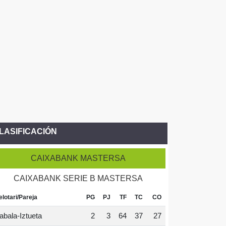
LASIFICACIÓN
CAIXABANK MASTERSA
CAIXABANK SERIE B MASTERSA
elotari/Pareja
PG
PJ
TF
TC
CO
abala-Iztueta
2
3
64
37
27