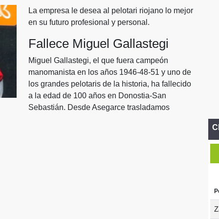
La empresa le desea al pelotari riojano lo mejor
en su futuro profesional y personal.
Fallece Miguel Gallastegi
Miguel Gallastegi, el que fuera campeón
manomanista en los años 1946-48-51 y uno de
los grandes pelotaris de la historia, ha fallecido
a la edad de 100 años en Donostia-San
Sebastián. Desde Asegarce trasladamos
C
P
Z