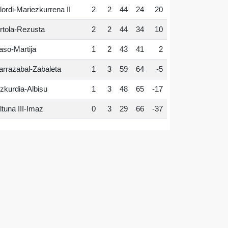
lordi-Mariezkurrena II
2
2
44
24
20
rtola-Rezusta
2
2
44
34
10
aso-Martija
1
2
43
41
2
arrazabal-Zabaleta
1
3
59
64
-5
zkurdia-Albisu
1
3
48
65
-17
ltuna III-Imaz
0
3
29
66
-37