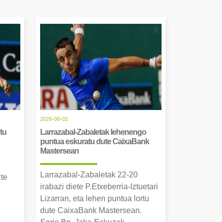
2026-08-02
tu
Larrazabal-Zabaletak lehenengo
puntua eskuratu dute CaixaBank
Mastersean
Larrazabal-Zabaletak 22-20
zte
irabazi diete P.Etxeberria-Iztuetari
Lizarran, eta lehen puntua lortu
dute CaixaBank Mastersean.