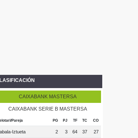
LASIFICACIÓN
CAIXABANK MASTERSA
CAIXABANK SERIE B MASTERSA
elotari/Pareja
PG
PJ
TF
TC
CO
abala-Iztueta
2
3
64
37
27