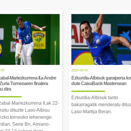
-05
2026-08-04
abal-Mariezkurrena II.a Andre
Ezkurdia-Albisuk garaipena lor
Zuria Torneoaren finalera
dute CaixaBank Mastersean
tu dira
Ezkurdia-Albisuk tanto
zabal-Mariezkurrena II.ak 22-
bakarragatik menderatu ditu
raitu dituzte Laso-Albisu
Laso-Martija Beran.
izko torneoko lehenengo
erdian. Serie Bn, Amiano-