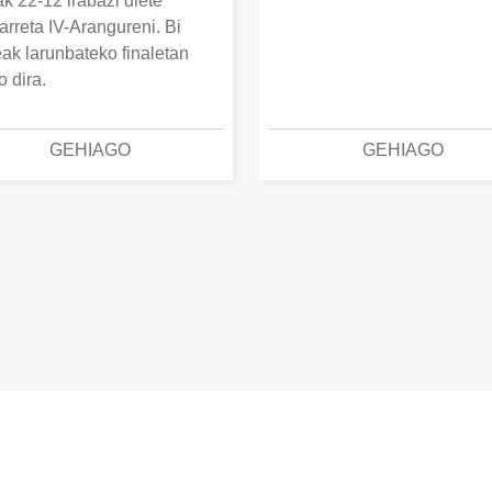
k 22-12 irabazi diete
arreta IV-Arangureni. Bi
eak larunbateko finaletan
o dira.
GEHIAGO
GEHIAGO