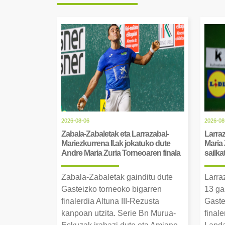
2026-08-06
2026-08
Zabala-Zabaletak eta Larrazabal-
Larraz
Mariezkurrena II.ak jokatuko dute
Maria 
Andre Maria Zuria Torneoaren finala
sailka
Zabala-Zabaletak gainditu dute
Larra
Gasteizko torneoko bigarren
13 ga
finalerdia Altuna III-Rezusta
Gaste
kanpoan utzita. Serie Bn Murua-
final