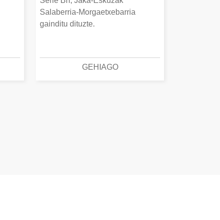
Serie Bn, Jaka-Eskuzak
Salaberria-Morgaetxebarria
gainditu dituzte.
GEHIAGO