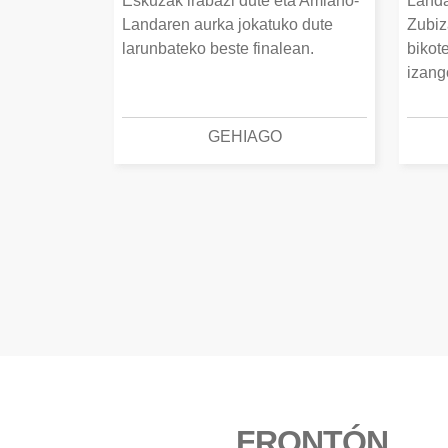
Eskuzak irabazi dute eta Amiano-
Landa
Landaren aurka jokatuko dute
Zubiz
larunbateko beste finalean.
bikot
izang
GEHIAGO
FRONTÓN