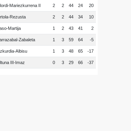
lordi-Mariezkurrena II
2
2
44
24
20
rtola-Rezusta
2
2
44
34
10
aso-Martija
1
2
43
41
2
arrazabal-Zabaleta
1
3
59
64
-5
zkurdia-Albisu
1
3
48
65
-17
ltuna III-Imaz
0
3
29
66
-37