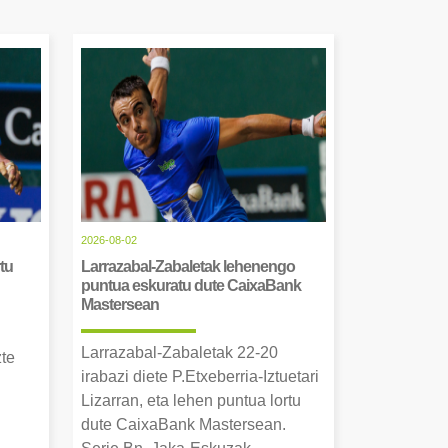
2026-08-02
tu
Larrazabal-Zabaletak lehenengo
puntua eskuratu dute CaixaBank
Mastersean
Larrazabal-Zabaletak 22-20
zte
irabazi diete P.Etxeberria-Iztuetari
Lizarran, eta lehen puntua lortu
dute CaixaBank Mastersean.