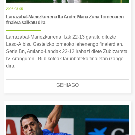
2026-08-05
Larrazabal-Mariezkurrena II.a Andre Maria Zuria Torneoaren
finalera sailkatu dira
Larrazabal-Mariezkurrena II.ak 22-13 garaitu dituzte
Laso-Albisu Gasteizko torneoko lehenengo finalerdian.
Serie Bn, Amiano-Landak 22-12 irabazi diete Zubizarreta
IV-Arangureni. Bi bikoteak larunbateko finaletan izango
dira.
GEHIAGO