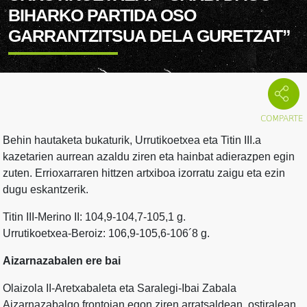
BIHARKO PARTIDA OSO
GARRANTZITSUA DELA GURETZAT”
Behin hautaketa bukaturik, Urrutikoetxea eta Titin III.a
kazetarien aurrean azaldu ziren eta hainbat adierazpen egin
zuten. Errioxarraren hittzen artxiboa izorratu zaigu eta ezin
dugu eskantzerik.
Titin III-Merino II: 104,9-104,7-105,1 g.
Urrutikoetxea-Beroiz: 106,9-105,6-106´8 g.
Aizarnazabalen ere bai
Olaizola II-Aretxabaleta eta Saralegi-Ibai Zabala
Aizarnazabalgo frontoian egon ziren arratsaldean, ostiralean