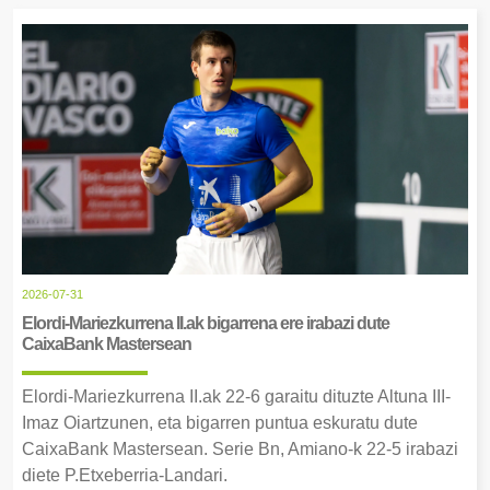
2026-07-31
Elordi-Mariezkurrena II.ak bigarrena ere irabazi dute
CaixaBank Mastersean
Elordi-Mariezkurrena II.ak 22-6 garaitu dituzte Altuna III-
Imaz Oiartzunen, eta bigarren puntua eskuratu dute
CaixaBank Mastersean. Serie Bn, Amiano-k 22-5 irabazi
diete P.Etxeberria-Landari.