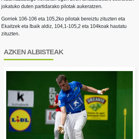
jokatuko duten partidarako pilotak aukeratzen.
Gorriek 106-106 eta 105,2ko pilotak bereiztu zituzten eta
Ekaitzek eta Ibaik aldiz, 104,1-105,2 eta 104koak hautatu
zituzten.
AZKEN ALBISTEAK