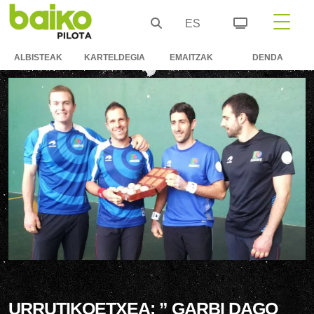
ES
ALBISTEAK
KARTELDEGIA
EMAITZAK
DENDA
URRUTIKOETXEA: ” GARBI DAGO