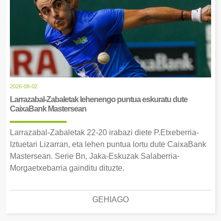
2026-08-02
Larrazabal-Zabaletak lehenengo puntua eskuratu dute
CaixaBank Mastersean
Larrazabal-Zabaletak 22-20 irabazi diete P.Etxeberria-
Iztuetari Lizarran, eta lehen puntua lortu dute CaixaBank
Mastersean. Serie Bn, Jaka-Eskuzak Salaberria-
Morgaetxebarria gainditu dituzte.
GEHIAGO