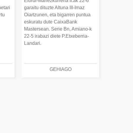
Elordi-Mariezkurrena II.ak 22-6
uetari
garaitu dituzte Altuna III-Imaz
rtu
Oiartzunen, eta bigarren puntua
.
eskuratu dute CaixaBank
Mastersean. Serie Bn, Amiano-k
22-5 irabazi diete P.Etxeberria-
Landari.
GEHIAGO