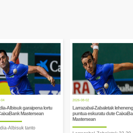
-04
2026-08-02
ia-Albisuk garaipena lortu
Larrazabal-Zabaletak lehenen
CaixaBank Mastersean
puntua eskuratu dute CaixaB
Mastersean
dia-Albisuk tanto