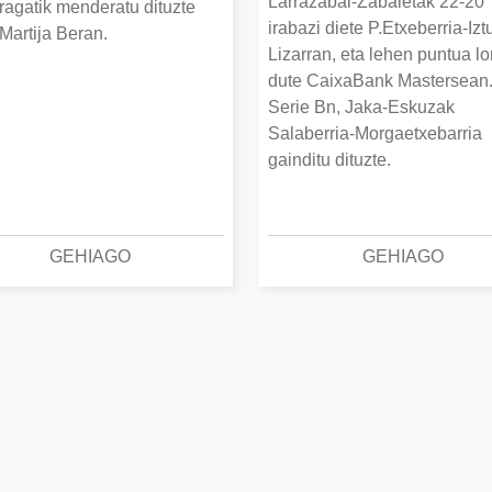
Larrazabal-Zabaletak 22-20
ragatik menderatu dituzte
irabazi diete P.Etxeberria-Izt
Martija Beran.
Lizarran, eta lehen puntua lo
dute CaixaBank Mastersean
Serie Bn, Jaka-Eskuzak
Salaberria-Morgaetxebarria
gainditu dituzte.
GEHIAGO
GEHIAGO