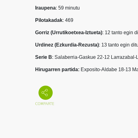
Iraupena
: 59 minutu
Pilotakadak
: 469
Gorriz (Urrutikoetxea-Iztueta)
: 12 tanto egin d
Urdinez (Ezkurdia-Rezusta)
: 13 tanto egin di
Serie B
: Salaberria-Gaskue 22-12 Larrazabal-
Hirugarren partida:
Exposito-Aldabe 18-13 Ma