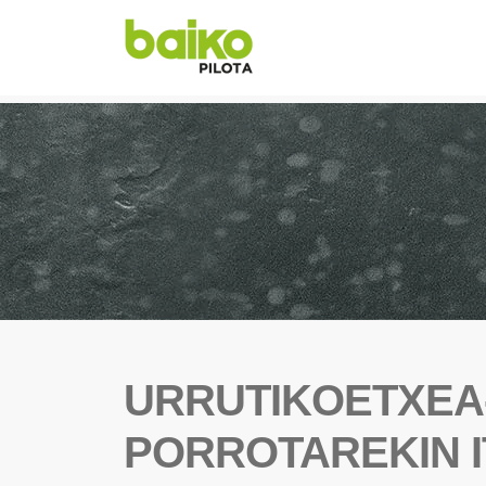
URRUTIKOETXEA
PORROTAREKIN I