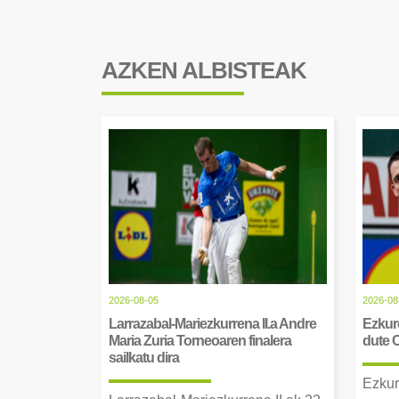
AZKEN ALBISTEAK
2026-08-05
2026-08
Larrazabal-Mariezkurrena II.a Andre
Ezkurd
Maria Zuria Torneoaren finalera
dute 
sailkatu dira
Ezkur