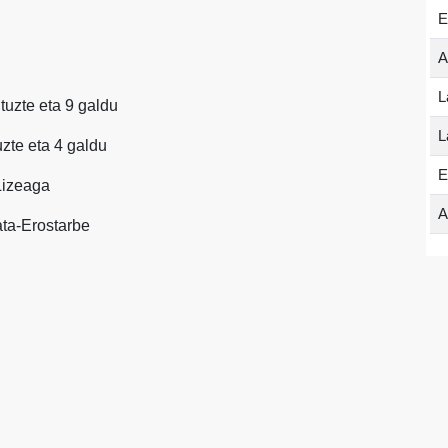
E
A
L
ituzte eta 9 galdu
L
tuzte eta 4 galdu
E
Lizeaga
A
ta-Erostarbe