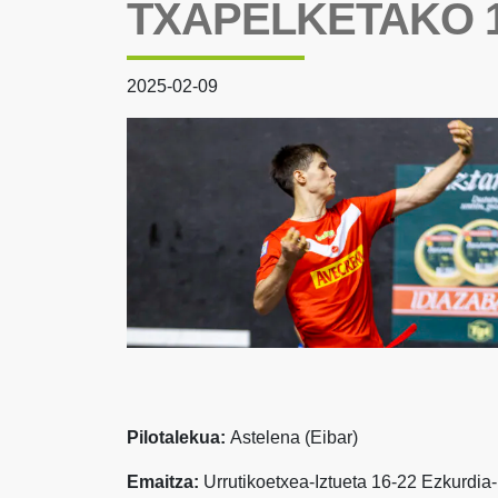
TXAPELKETAKO 1
2025-02-09
Pilotalekua:
Astelena (Eibar)
Emaitza:
Urrutikoetxea-Iztueta 16-22 Ezkurdia