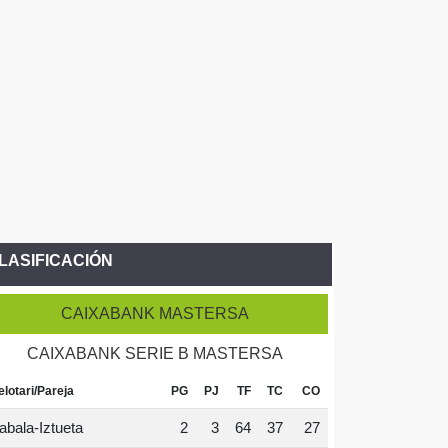
LASIFICACIÓN
CAIXABANK MASTERSA
CAIXABANK SERIE B MASTERSA
elotari/Pareja
PG
PJ
TF
TC
CO
abala-Iztueta
2
3
64
37
27