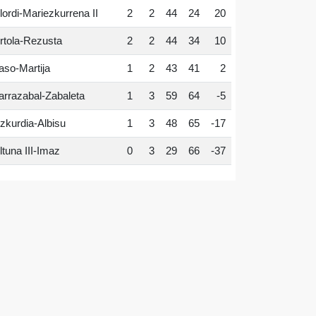
lordi-Mariezkurrena II
2
2
44
24
20
rtola-Rezusta
2
2
44
34
10
aso-Martija
1
2
43
41
2
arrazabal-Zabaleta
1
3
59
64
-5
zkurdia-Albisu
1
3
48
65
-17
ltuna III-Imaz
0
3
29
66
-37