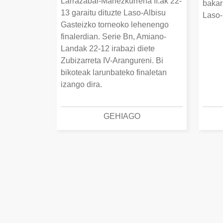
Larrazabal-Mariezkurrena II.ak 22-
bakar
13 garaitu dituzte Laso-Albisu
Laso-
Gasteizko torneoko lehenengo
finalerdian. Serie Bn, Amiano-
Landak 22-12 irabazi diete
Zubizarreta IV-Arangureni. Bi
bikoteak larunbateko finaletan
izango dira.
GEHIAGO