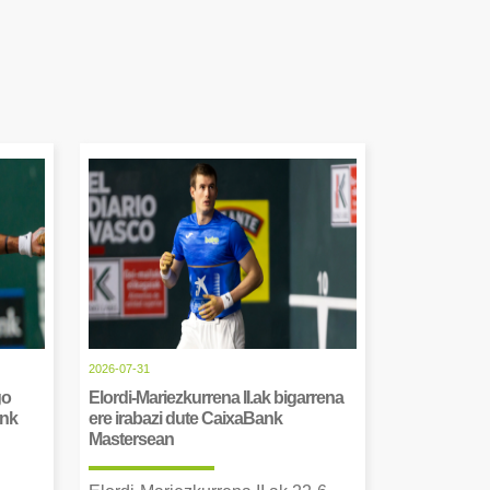
2026-07-31
go
Elordi-Mariezkurrena II.ak bigarrena
ank
ere irabazi dute CaixaBank
Mastersean