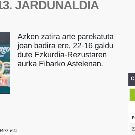
3. JARDUNALDIA
Azken zatira arte parekatuta
joan badira ere, 22-16 galdu
dute Ezkurdia-Rezustaren
aurka Eibarko Astelenan.
C
P
Z
-Rezusta