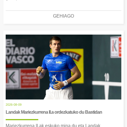
GEHIAGO
2026-08-09
Landak Mariezkurrena II.a ordezkatuko du Bastidan
Mariezkurrena II.ak eskuko mina du eta Landak