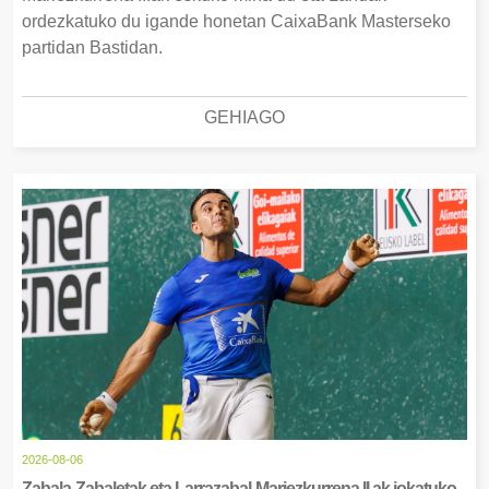
ordezkatuko du igande honetan CaixaBank Masterseko
partidan Bastidan.
GEHIAGO
2026-08-06
Zabala-Zabaletak eta Larrazabal-Mariezkurrena II.ak jokatuko