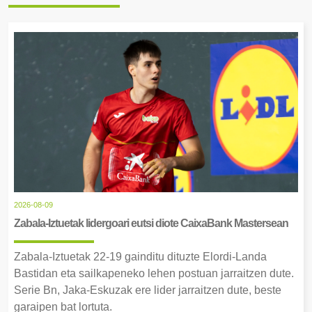
2026-08-09
Zabala-Iztuetak lidergoari eutsi diote CaixaBank Mastersean
Zabala-Iztuetak 22-19 gainditu dituzte Elordi-Landa
Bastidan eta sailkapeneko lehen postuan jarraitzen dute.
Serie Bn, Jaka-Eskuzak ere lider jarraitzen dute, beste
garaipen bat lortuta.