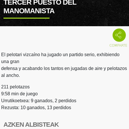
TERCER PUESTO DEL
MANOMANISTA
El pelotari vizcaíno ha jugado un partido serio, exhibiendo
una gran
defensa y acabando los tantos en jugadas de aire y pelotazos
al ancho.
211 pelotazos
9:58 min de juego
Urrutikoetxea: 9 ganados, 2 perdidos
Rezusta: 10 ganados, 13 perdidos
AZKEN ALBISTEAK