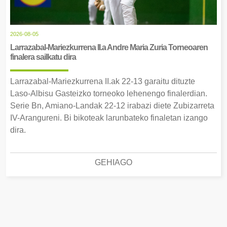
2026-08-05
Larrazabal-Mariezkurrena II.a Andre Maria Zuria Torneoaren
finalera sailkatu dira
Larrazabal-Mariezkurrena II.ak 22-13 garaitu dituzte
Laso-Albisu Gasteizko torneoko lehenengo finalerdian.
Serie Bn, Amiano-Landak 22-12 irabazi diete Zubizarreta
IV-Arangureni. Bi bikoteak larunbateko finaletan izango
dira.
GEHIAGO