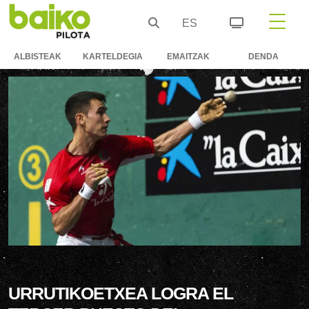
ES
ALBISTEAK
KARTELDEGIA
EMAITZAK
DENDA
URRUTIKOETXEA LOGRA EL