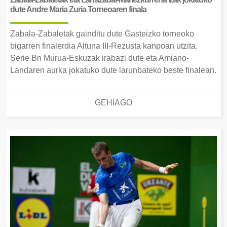
dute Andre Maria Zuria Torneoaren finala
Zabala-Zabaletak gainditu dute Gasteizko torneoko
bigarren finalerdia Altuna III-Rezusta kanpoan utzita.
Serie Bn Murua-Eskuzak irabazi dute eta Amiano-
Landaren aurka jokatuko dute larunbateko beste finalean.
GEHIAGO