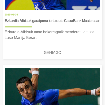
2026-08-04
Ezkurdia-Albisuk garaipena lortu dute CaixaBank Mastersean
Ezkurdia-Albisuk tanto bakarragatik menderatu dituzte
Laso-Martija Beran.
GEHIAGO