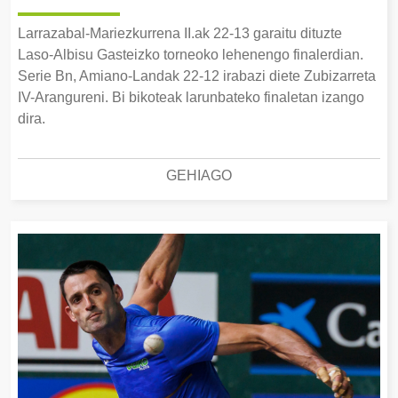
Larrazabal-Mariezkurrena II.ak 22-13 garaitu dituzte
Laso-Albisu Gasteizko torneoko lehenengo finalerdian.
Serie Bn, Amiano-Landak 22-12 irabazi diete Zubizarreta
IV-Arangureni. Bi bikoteak larunbateko finaletan izango
dira.
GEHIAGO