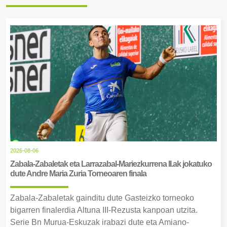
2026-08-06
Zabala-Zabaletak eta Larrazabal-Mariezkurrena II.ak jokatuko
dute Andre Maria Zuria Torneoaren finala
Zabala-Zabaletak gainditu dute Gasteizko torneoko
bigarren finalerdia Altuna III-Rezusta kanpoan utzita.
Serie Bn Murua-Eskuzak irabazi dute eta Amiano-