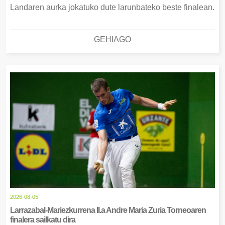
Landaren aurka jokatuko dute larunbateko beste finalean.
GEHIAGO
2026-08-05
Larrazabal-Mariezkurrena II.a Andre Maria Zuria Torneoaren
finalera sailkatu dira