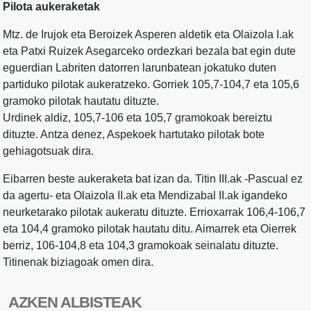
Pilota aukeraketak
Mtz. de Irujok eta Beroizek Asperen aldetik eta Olaizola I.ak
eta Patxi Ruizek Asegarceko ordezkari bezala bat egin dute
eguerdian Labriten datorren larunbatean jokatuko duten
partiduko pilotak aukeratzeko. Gorriek 105,7-104,7 eta 105,6
gramoko pilotak hautatu dituzte.
Urdinek aldiz, 105,7-106 eta 105,7 gramokoak bereiztu
dituzte. Antza denez, Aspekoek hartutako pilotak bote
gehiagotsuak dira.
Eibarren beste aukeraketa bat izan da. Titin III.ak -Pascual ez
da agertu- eta Olaizola II.ak eta Mendizabal II.ak igandeko
neurketarako pilotak aukeratu dituzte. Errioxarrak 106,4-106,7
eta 104,4 gramoko pilotak hautatu ditu. Aimarrek eta Oierrek
berriz, 106-104,8 eta 104,3 gramokoak seinalatu dituzte.
Titinenak biziagoak omen dira.
AZKEN ALBISTEAK