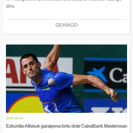
dira.
GEHIAGO
2026-08-04
Ezkurdia-Albisuk garaipena lortu dute CaixaBank Mastersean