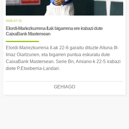
2026-07-31
Elordi-Mariezkurrena II.ak bigarrena ere irabazi dute
CaixaBank Mastersean
Elordi-Mariezkurrena II.ak 22-6 garaitu dituzte Altuna III-
Imaz Oiartzunen, eta bigarren puntua eskuratu dute
CaixaBank Mastersean. Serie Bn, Amiano-k 22-5 irabazi
diete P.Etxeberria-Landari.
GEHIAGO