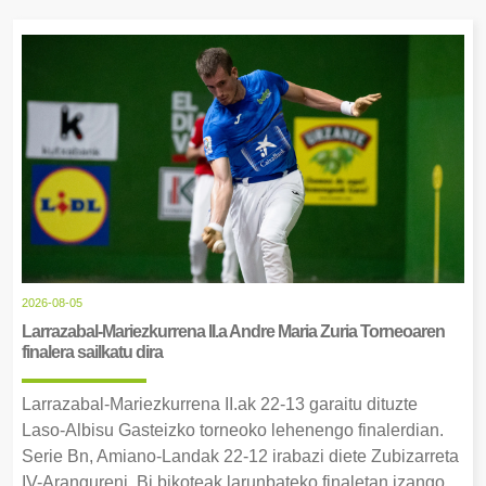
2026-08-05
Larrazabal-Mariezkurrena II.a Andre Maria Zuria Torneoaren
finalera sailkatu dira
Larrazabal-Mariezkurrena II.ak 22-13 garaitu dituzte
Laso-Albisu Gasteizko torneoko lehenengo finalerdian.
Serie Bn, Amiano-Landak 22-12 irabazi diete Zubizarreta
IV-Arangureni. Bi bikoteak larunbateko finaletan izango