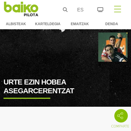
ES
ALBISTEAK
KARTELDEGIA
EMAITZAK
DENDA
URTE EZIN HOBEA
ASEGARCERENTZAT