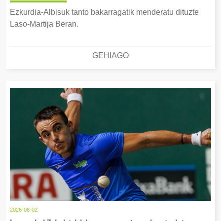
Ezkurdia-Albisuk tanto bakarragatik menderatu dituzte
Laso-Martija Beran.
GEHIAGO
2026-08-02