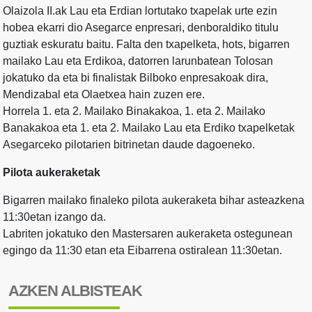
Olaizola II.ak Lau eta Erdian lortutako txapelak urte ezin
hobea ekarri dio Asegarce enpresari, denboraldiko titulu
guztiak eskuratu baitu. Falta den txapelketa, hots, bigarren
mailako Lau eta Erdikoa, datorren larunbatean Tolosan
jokatuko da eta bi finalistak Bilboko enpresakoak dira,
Mendizabal eta Olaetxea hain zuzen ere.
Horrela 1. eta 2. Mailako Binakakoa, 1. eta 2. Mailako
Banakakoa eta 1. eta 2. Mailako Lau eta Erdiko txapelketak
Asegarceko pilotarien bitrinetan daude dagoeneko.
Pilota aukeraketak
Bigarren mailako finaleko pilota aukeraketa bihar asteazkena
11:30etan izango da.
Labriten jokatuko den Mastersaren aukeraketa ostegunean
egingo da 11:30 etan eta Eibarrena ostiralean 11:30etan.
AZKEN ALBISTEAK