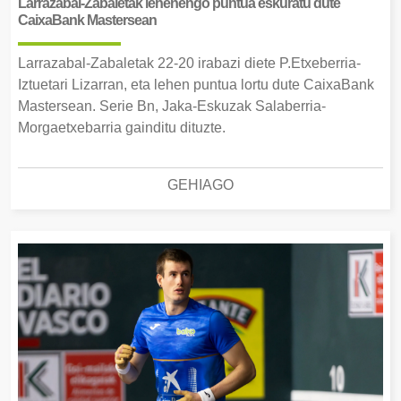
Larrazabal-Zabaletak lehenengo puntua eskuratu dute
CaixaBank Mastersean
Larrazabal-Zabaletak 22-20 irabazi diete P.Etxeberria-
Iztuetari Lizarran, eta lehen puntua lortu dute CaixaBank
Mastersean. Serie Bn, Jaka-Eskuzak Salaberria-
Morgaetxebarria gainditu dituzte.
GEHIAGO