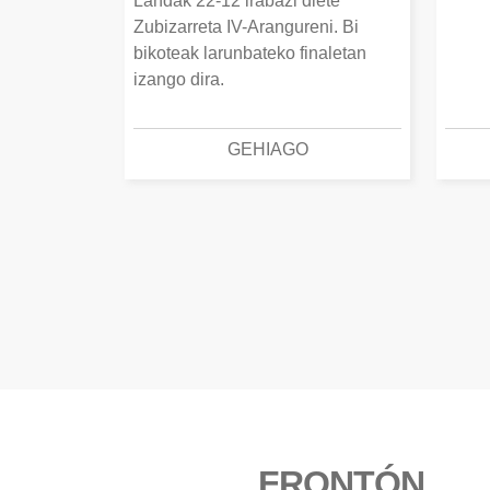
Landak 22-12 irabazi diete
Zubizarreta IV-Arangureni. Bi
bikoteak larunbateko finaletan
izango dira.
GEHIAGO
FRONTÓN