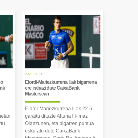
2026-07-31
go
Elordi-Mariezkurrena II.ak bigarrena
ank
ere irabazi dute CaixaBank
Mastersean
Elordi-Mariezkurrena II.ak 22-6
uetari
garaitu dituzte Altuna III-Imaz
rtu
Oiartzunen, eta bigarren puntua
.
eskuratu dute CaixaBank