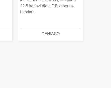
Mastersean. Serie Bn, Amiano-k
22-5 irabazi diete P.Etxeberria-
Landari.
GEHIAGO