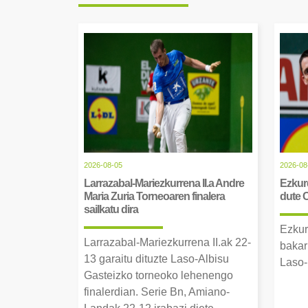
2026-08-05
2026-08
Larrazabal-Mariezkurrena II.a Andre
Ezkurd
Maria Zuria Torneoaren finalera
dute 
sailkatu dira
Ezkur
Larrazabal-Mariezkurrena II.ak 22-
bakar
13 garaitu dituzte Laso-Albisu
Laso-
Gasteizko torneoko lehenengo
finalerdian. Serie Bn, Amiano-