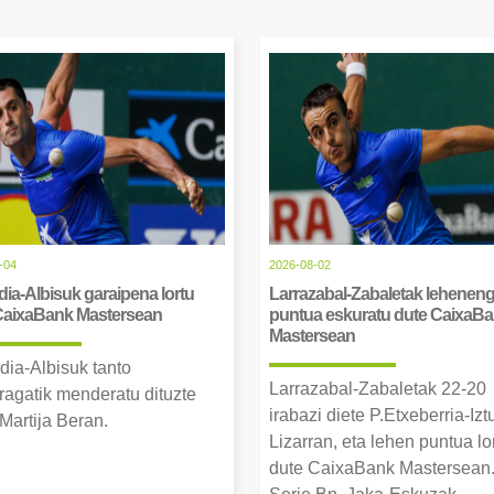
-04
2026-08-02
ia-Albisuk garaipena lortu
Larrazabal-Zabaletak lehenen
CaixaBank Mastersean
puntua eskuratu dute CaixaB
Mastersean
dia-Albisuk tanto
Larrazabal-Zabaletak 22-20
ragatik menderatu dituzte
irabazi diete P.Etxeberria-Izt
Martija Beran.
Lizarran, eta lehen puntua lo
dute CaixaBank Mastersean