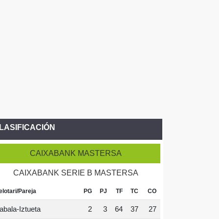
LASIFICACIÓN
CAIXABANK MASTERSA
CAIXABANK SERIE B MASTERSA
elotari/Pareja
PG
PJ
TF
TC
CO
abala-Iztueta
2
3
64
37
27