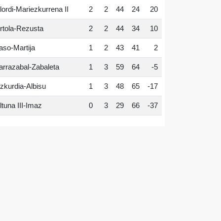
lordi-Mariezkurrena II
2
2
44
24
20
rtola-Rezusta
2
2
44
34
10
aso-Martija
1
2
43
41
2
arrazabal-Zabaleta
1
3
59
64
-5
zkurdia-Albisu
1
3
48
65
-17
ltuna III-Imaz
0
3
29
66
-37