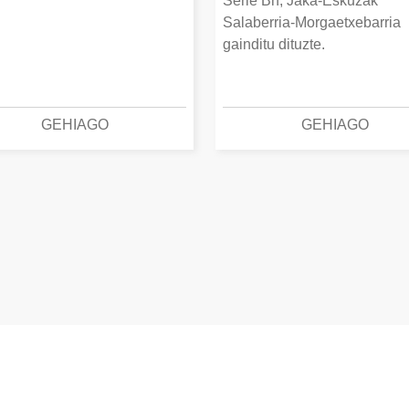
Serie Bn, Jaka-Eskuzak
Salaberria-Morgaetxebarria
gainditu dituzte.
GEHIAGO
GEHIAGO