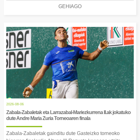
GEHIAGO
2026-08-06
Zabala-Zabaletak eta Larrazabal-Mariezkurrena II.ak jokatuko
dute Andre Maria Zuria Torneoaren finala
Zabala-Zabaletak gainditu dute Gasteizko torneoko