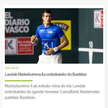
2026-08-09
Landak Mariezkurrena II.a ordezkatuko du Bastidan
Mariezkurrena II.ak eskuko mina du eta Landak
ordezkatuko du igande honetan CaixaBank Masterseko
partidan Bastidan.