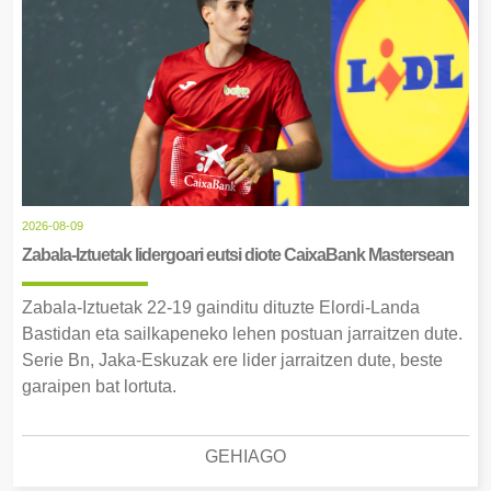
2026-08-09
Zabala-Iztuetak lidergoari eutsi diote CaixaBank Mastersean
Zabala-Iztuetak 22-19 gainditu dituzte Elordi-Landa
Bastidan eta sailkapeneko lehen postuan jarraitzen dute.
Serie Bn, Jaka-Eskuzak ere lider jarraitzen dute, beste
garaipen bat lortuta.
GEHIAGO