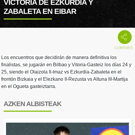
VICTORIA DE EZKURDIA Y
ZABALETA EN EIBAR
Los encuentros que decidirán de manera definitiva los
finalistas, se jugarán en Bilbao y Vitoria-Gasteiz los días 24 y
25, siendo el Olaizola II-Imaz vs Ezkurdia-Zabaleta en el
frontón Bizkaia y el Elezkano II-Rezusta vs Altuna III-Martija
en el Ogueta gasteiztarra.
AZKEN ALBISTEAK