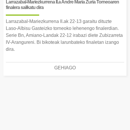
Larrazabal-Mariezkurrena II.a Andre Maria Zuria Torneoaren
finalera sailkatu dira
Larrazabal-Mariezkurrena II.ak 22-13 garaitu dituzte
Laso-Albisu Gasteizko torneoko lehenengo finalerdian.
Serie Bn, Amiano-Landak 22-12 irabazi diete Zubizarreta
IV-Arangureni. Bi bikoteak larunbateko finaletan izango
dira.
GEHIAGO