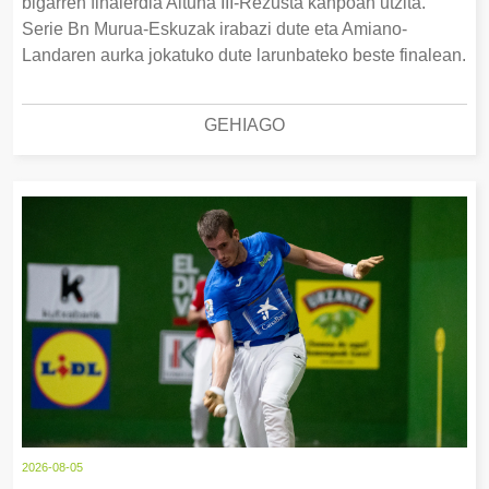
bigarren finalerdia Altuna III-Rezusta kanpoan utzita.
Serie Bn Murua-Eskuzak irabazi dute eta Amiano-
Landaren aurka jokatuko dute larunbateko beste finalean.
GEHIAGO
2026-08-05